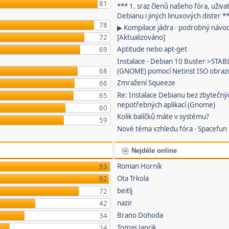
81
*** 1. sraz členů našeho fóra, uživa
Debianu i jiných linuxových dister *
78
▶ Kompilace jádra - podrobný návo
72
[Aktualizováno]
Aptitude nebo apt-get
69
Instalace - Debian 10 Buster >STAB
68
(GNOME) pomocí Netinst ISO obraz
Zmražení Squeeze
66
Re: Instalace Debianu bez zbytečný
65
nepotřebných aplikací (Gnome)
60
Kolik balíčků máte v systému?
59
Nové téma vzhledu fóra - Spacefun
Nejdéle online
Roman Horník
93
Ota Trkola
92
beitlj
72
nazir
42
Brano Dohoda
34
Tomas Jancik
24