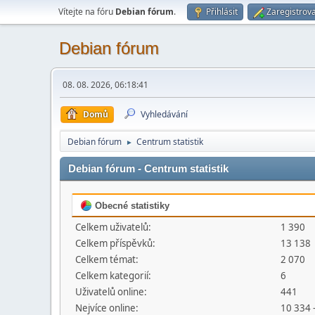
Vítejte na fóru
Debian fórum
.
Přihlásit
Zaregistrova
Debian fórum
08. 08. 2026, 06:18:41
Domů
Vyhledávání
Debian fórum
Centrum statistik
►
Debian fórum - Centrum statistik
Obecné statistiky
Celkem uživatelů:
1 390
Celkem příspěvků:
13 138
Celkem témat:
2 070
Celkem kategorií:
6
Uživatelů online:
441
Nejvíce online:
10 334 