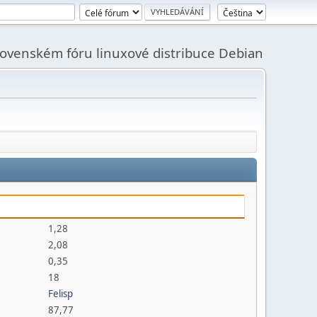
slovenském fóru linuxové distribuce Debian
1,28
2,08
0,35
18
Felisp
87,77