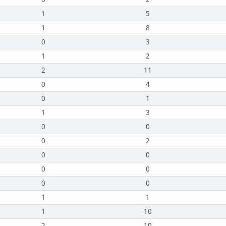
1
5
1
8
0
3
1
2
2
11
0
4
0
1
1
3
0
0
0
2
0
0
0
0
0
0
1
1
1
10
2
10