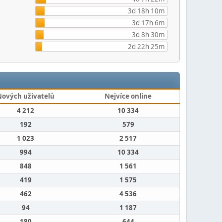
3d 18h 10m
3d 17h 6m
3d 8h 30m
2d 22h 25m
Nových uživatelů
Nejvíce online
4 212
10 334
192
579
1 023
2 517
994
10 334
848
1 561
419
1 575
462
4 536
94
1 187
180
644