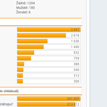
Žádné: 1204
Mužské: 180
Ženské: 6
3 397
2 618
1 636
1 440
932
759
388
340
313
300
le zhlédnutí)
341 005
desktopu?
313 312