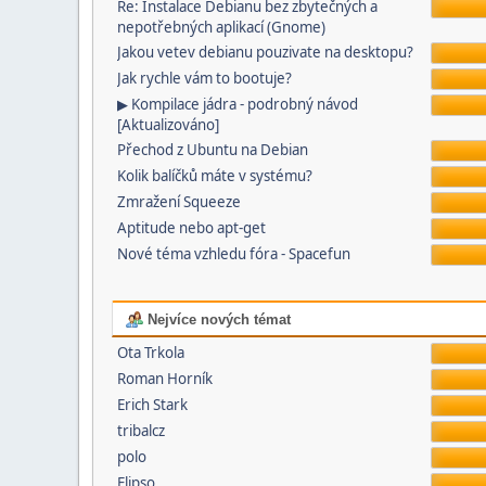
Re: Instalace Debianu bez zbytečných a
nepotřebných aplikací (Gnome)
Jakou vetev debianu pouzivate na desktopu?
Jak rychle vám to bootuje?
▶ Kompilace jádra - podrobný návod
[Aktualizováno]
Přechod z Ubuntu na Debian
Kolik balíčků máte v systému?
Zmražení Squeeze
Aptitude nebo apt-get
Nové téma vzhledu fóra - Spacefun
Nejvíce nových témat
Ota Trkola
Roman Horník
Erich Stark
tribalcz
polo
Elipso