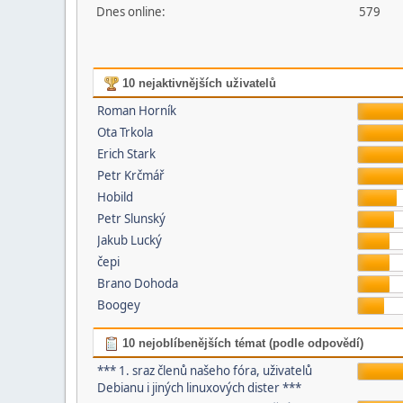
Dnes online:
579
10 nejaktivnějších uživatelů
Roman Horník
Ota Trkola
Erich Stark
Petr Krčmář
Hobild
Petr Slunský
Jakub Lucký
čepi
Brano Dohoda
Boogey
10 nejoblíbenějších témat (podle odpovědí)
*** 1. sraz členů našeho fóra, uživatelů
Debianu i jiných linuxových dister ***