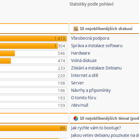
Statistiky podle pohlaví:
10 nejoblíbenějších diskusí
Všeobecná podpora
1 473
Správa a instalace softwaru
1 304
Hardware
546
Volná diskuze
474
Získání a instalace Debianu
233
Internet a sítě
220
Server
198
Návrhy a připomínky
196
O tomto fóru
193
/dev/null
159
10 nejoblíbenějších témat (pod
Jak rychle vám to bootuje?
89
Jakou vetev debianu pouzivate na 