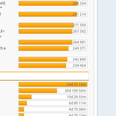
telů
294 334
**
d
291 214
271 359
LE<
267 592
u
264 981
ch a
249 371
242 840
234 404
54d 7h 14m
30d 10h 50m
10d 2h 55m
6d 8h 11m
4d 7h 38m
4d 7h 22m