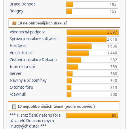
Brano Dohoda
193
Boogey
159
10 nejoblíbenějších diskusí
Všeobecná podpora
3 397
Správa a instalace softwaru
2 618
Hardware
1 636
Volná diskuze
1 440
Získání a instalace Debianu
932
Internet a sítě
759
Server
388
Návrhy a připomínky
340
O tomto fóru
313
/dev/null
300
10 nejoblíbenějších témat (podle odpovědí)
*** 1. sraz členů našeho fóra,
89
uživatelů Debianu i jiných
linuxových dister ***