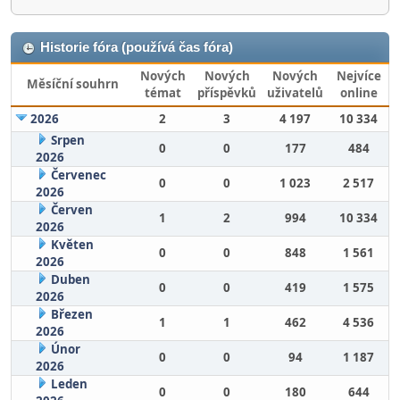
Historie fóra (používá čas fóra)
Nových
Nových
Nových
Nejvíce
Měsíční souhrn
témat
příspěvků
uživatelů
online
2026
2
3
4 197
10 334
Srpen
0
0
177
484
2026
Červenec
0
0
1 023
2 517
2026
Červen
1
2
994
10 334
2026
Květen
0
0
848
1 561
2026
Duben
0
0
419
1 575
2026
Březen
1
1
462
4 536
2026
Únor
0
0
94
1 187
2026
Leden
0
0
180
644