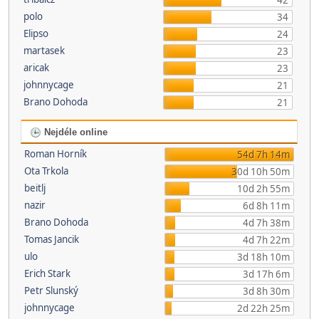
42
polo
34
Elipso
24
martasek
23
aricak
23
johnnycage
21
Brano Dohoda
21
Nejdéle online
Roman Horník
54d 7h 14m
Ota Trkola
30d 10h 50m
beitlj
10d 2h 55m
nazir
6d 8h 11m
Brano Dohoda
4d 7h 38m
Tomas Jancik
4d 7h 22m
ulo
3d 18h 10m
Erich Stark
3d 17h 6m
Petr Slunský
3d 8h 30m
johnnycage
2d 22h 25m