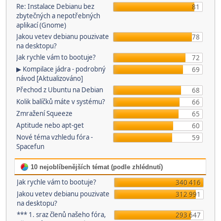
Re: Instalace Debianu bez
81
zbytečných a nepotřebných
aplikací (Gnome)
Jakou vetev debianu pouzivate
78
na desktopu?
Jak rychle vám to bootuje?
72
▶ Kompilace jádra - podrobný
69
návod [Aktualizováno]
Přechod z Ubuntu na Debian
68
Kolik balíčků máte v systému?
66
Zmražení Squeeze
65
Aptitude nebo apt-get
60
Nové téma vzhledu fóra -
59
Spacefun
10 nejoblíbenějších témat (podle zhlédnutí)
Jak rychle vám to bootuje?
340 416
Jakou vetev debianu pouzivate
312 991
na desktopu?
*** 1. sraz členů našeho fóra,
293 647