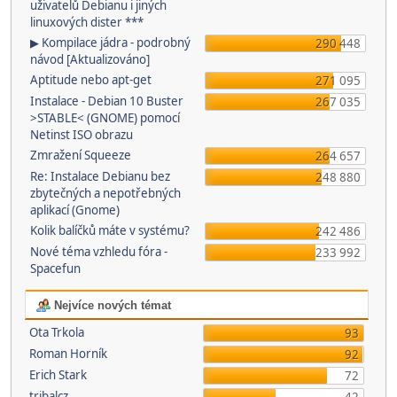
uživatelů Debianu i jiných
linuxových dister ***
▶ Kompilace jádra - podrobný
290 448
návod [Aktualizováno]
Aptitude nebo apt-get
271 095
Instalace - Debian 10 Buster
267 035
>STABLE< (GNOME) pomocí
Netinst ISO obrazu
Zmražení Squeeze
264 657
Re: Instalace Debianu bez
248 880
zbytečných a nepotřebných
aplikací (Gnome)
Kolik balíčků máte v systému?
242 486
Nové téma vzhledu fóra -
233 992
Spacefun
Nejvíce nových témat
Ota Trkola
93
Roman Horník
92
Erich Stark
72
tribalcz