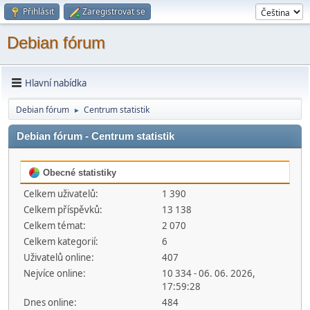
Přihlásit
Zaregistrovat se
Debian fórum
Hlavní nabídka
Debian fórum
Centrum statistik
►
Debian fórum - Centrum statistik
Obecné statistiky
Celkem uživatelů:
1 390
Celkem příspěvků:
13 138
Celkem témat:
2 070
Celkem kategorií:
6
Uživatelů online:
407
Nejvíce online:
10 334 - 06. 06. 2026,
17:59:28
Dnes online:
484