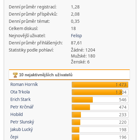
Denní průměr registrací:
1,28
Denní průměr příspěvků:
2,08
Denní průměr témat:
0,35
Celkem diskusí:
18
Nejnovější uživatel:
Felisp
Denní průměr přihlášených:
87,61
Statistiky podle pohlaví:
Žádné: 1204
Mužské: 180
Ženské: 6
10 nejaktivnějších uživatelů
Roman Horník
1 473
Ota Trkola
1 304
Erich Stark
546
Petr Krčmář
474
Hobild
233
Petr Slunský
220
Jakub Lucký
198
čepi
196