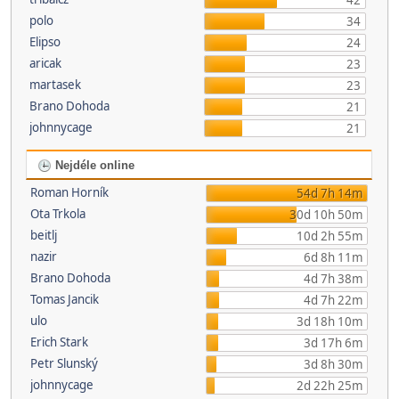
42
polo
34
Elipso
24
aricak
23
martasek
23
Brano Dohoda
21
johnnycage
21
Nejdéle online
Roman Horník
54d 7h 14m
Ota Trkola
30d 10h 50m
beitlj
10d 2h 55m
nazir
6d 8h 11m
Brano Dohoda
4d 7h 38m
Tomas Jancik
4d 7h 22m
ulo
3d 18h 10m
Erich Stark
3d 17h 6m
Petr Slunský
3d 8h 30m
johnnycage
2d 22h 25m