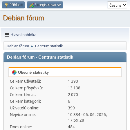
Přihlásit
Zaregistrovat se
Debian fórum
Hlavní nabídka
Debian fórum
Centrum statistik
►
Debian fórum - Centrum statistik
Obecné statistiky
Celkem uživatelů:
1 390
Celkem příspěvků:
13 138
Celkem témat:
2 070
Celkem kategorií:
6
Uživatelů online:
399
Nejvíce online:
10 334 - 06. 06. 2026,
17:59:28
Dnes online:
484