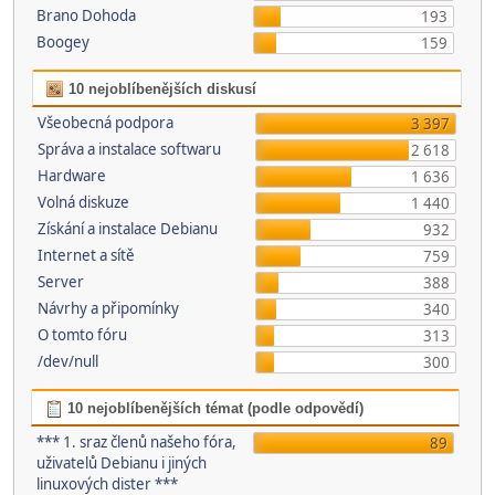
Brano Dohoda
193
Boogey
159
10 nejoblíbenějších diskusí
Všeobecná podpora
3 397
Správa a instalace softwaru
2 618
Hardware
1 636
Volná diskuze
1 440
Získání a instalace Debianu
932
Internet a sítě
759
Server
388
Návrhy a připomínky
340
O tomto fóru
313
/dev/null
300
10 nejoblíbenějších témat (podle odpovědí)
*** 1. sraz členů našeho fóra,
89
uživatelů Debianu i jiných
linuxových dister ***