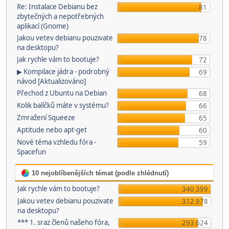
Re: Instalace Debianu bez
81
zbytečných a nepotřebných
aplikací (Gnome)
Jakou vetev debianu pouzivate
78
na desktopu?
Jak rychle vám to bootuje?
72
▶ Kompilace jádra - podrobný
69
návod [Aktualizováno]
Přechod z Ubuntu na Debian
68
Kolik balíčků máte v systému?
66
Zmražení Squeeze
65
Aptitude nebo apt-get
60
Nové téma vzhledu fóra -
59
Spacefun
10 nejoblíbenějších témat (podle zhlédnutí)
Jak rychle vám to bootuje?
340 399
Jakou vetev debianu pouzivate
312 978
na desktopu?
*** 1. sraz členů našeho fóra,
293 624