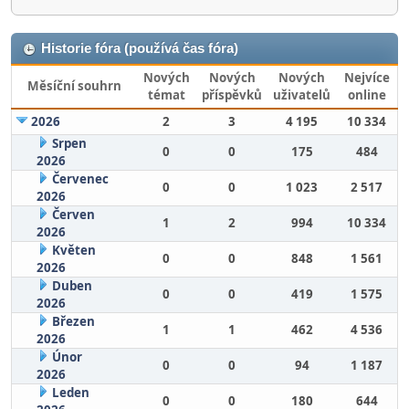
Historie fóra (používá čas fóra)
Nových
Nových
Nových
Nejvíce
Měsíční souhrn
témat
příspěvků
uživatelů
online
2026
2
3
4 195
10 334
Srpen
0
0
175
484
2026
Červenec
0
0
1 023
2 517
2026
Červen
1
2
994
10 334
2026
Květen
0
0
848
1 561
2026
Duben
0
0
419
1 575
2026
Březen
1
1
462
4 536
2026
Únor
0
0
94
1 187
2026
Leden
0
0
180
644