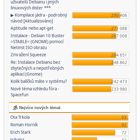
uživatelů Debianu i jiných
linuxových dister ***
▶ Kompilace jádra - podrobný
290 406
návod [Aktualizováno]
Aptitude nebo apt-get
271 088
Instalace - Debian 10 Buster
267 008
>STABLE< (GNOME) pomocí
Netinst ISO obrazu
Zmražení Squeeze
264 651
Re: Instalace Debianu bez
248 862
zbytečných a nepotřebných
aplikací (Gnome)
Kolik balíčků máte v systému?
242 473
Nové téma vzhledu fóra -
233 980
Spacefun
Nejvíce nových témat
Ota Trkola
93
Roman Horník
92
Erich Stark
72
tribalcz