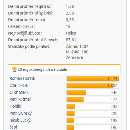
Denní průměr registrací:
1,28
Denní průměr příspěvků:
2,08
Denní průměr témat:
0,35
Celkem diskusí:
18
Nejnovější uživatel:
Felisp
Denní průměr přihlášených:
87,61
Statistiky podle pohlaví:
Žádné: 1204
Mužské: 180
Ženské: 6
10 nejaktivnějších uživatelů
Roman Horník
1 473
Ota Trkola
1 304
Erich Stark
546
Petr Krčmář
474
Hobild
233
Petr Slunský
220
Jakub Lucký
198
čepi
196