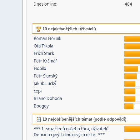
Dnes online:
484
10 nejaktivnějších uživatelů
Roman Horník
Ota Trkola
Erich Stark
Petr Krčmář
Hobild
Petr Slunský
Jakub Lucký
čepi
Brano Dohoda
Boogey
10 nejoblíbenějších témat (podle odpovědí)
*** 1. sraz členů našeho fóra, uživatelů
Debianu i jiných linuxových dister ***