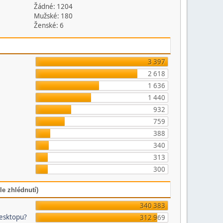
Žádné: 1204
Mužské: 180
Ženské: 6
3 397
2 618
1 636
1 440
932
759
388
340
313
300
le zhlédnutí)
340 383
desktopu?
312 969