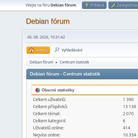
Vítejte na fóru
Debian fórum
.
Přihlásit
Zaregistrova
Debian fórum
06. 08. 2026, 10:31:42
Domů
Vyhledávání
Debian fórum
Centrum statistik
►
Debian fórum - Centrum statistik
Obecné statistiky
Celkem uživatelů:
1 390
Celkem příspěvků:
13 138
Celkem témat:
2 070
Celkem kategorií:
6
Uživatelů online:
414
Nejvíce online:
10 334 