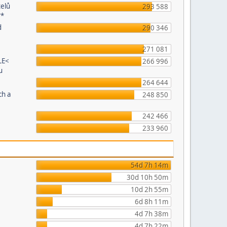
telů
293 588
**
d
290 346
271 081
LE<
266 996
u
264 644
ch a
248 850
242 466
233 960
54d 7h 14m
30d 10h 50m
10d 2h 55m
6d 8h 11m
4d 7h 38m
4d 7h 22m