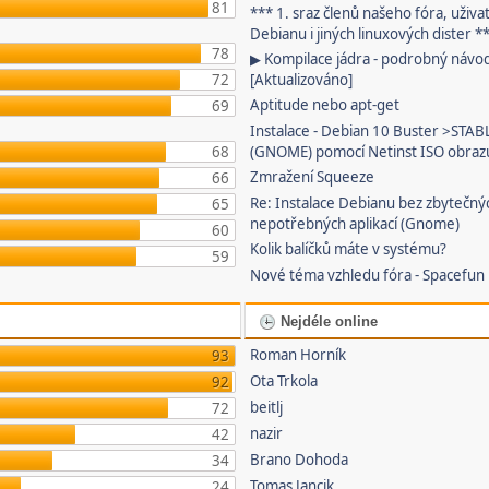
81
*** 1. sraz členů našeho fóra, uživa
Debianu i jiných linuxových dister *
78
▶ Kompilace jádra - podrobný návo
72
[Aktualizováno]
Aptitude nebo apt-get
69
Instalace - Debian 10 Buster >STAB
68
(GNOME) pomocí Netinst ISO obraz
Zmražení Squeeze
66
Re: Instalace Debianu bez zbytečný
65
nepotřebných aplikací (Gnome)
60
Kolik balíčků máte v systému?
59
Nové téma vzhledu fóra - Spacefun
Nejdéle online
Roman Horník
93
Ota Trkola
92
beitlj
72
nazir
42
Brano Dohoda
34
Tomas Jancik
24