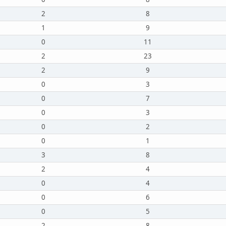
2
8
1
9
0
11
2
23
2
9
0
3
0
7
0
3
0
2
0
1
3
8
2
4
0
4
0
6
0
5
2
8