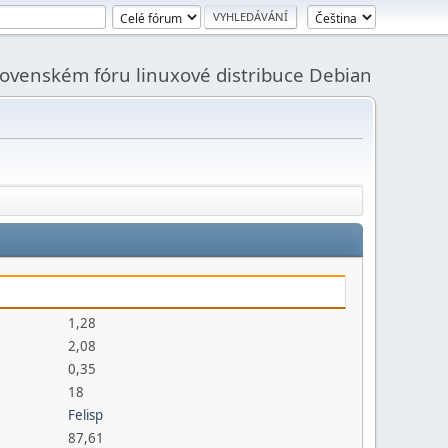
slovenském fóru linuxové distribuce Debian
1,28
2,08
0,35
18
Felisp
87,61