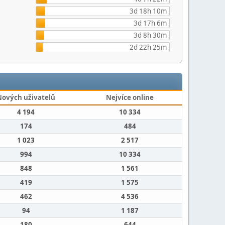
3d 18h 10m
3d 17h 6m
3d 8h 30m
2d 22h 25m
Nových uživatelů
Nejvíce online
4 194
10 334
174
484
1 023
2 517
994
10 334
848
1 561
419
1 575
462
4 536
94
1 187
180
644