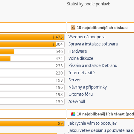
Statistiky podle pohlaví:
10 nejoblíbenějších diskusí
Všeobecná podpora
1 473
Správa a instalace softwaru
1 304
Hardware
546
Volná diskuze
474
Získání a instalace Debianu
233
Internet a sítě
220
Server
198
Návrhy a připomínky
196
O tomto fóru
193
/dev/null
159
10 nejoblíbenějších témat (pod
Jak rychle vám to bootuje?
89
Jakou vetev debianu pouzivate na 