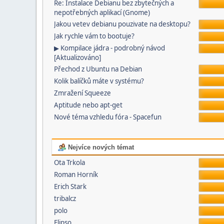
Re: Instalace Debianu bez zbytečných a
nepotřebných aplikací (Gnome)
Jakou vetev debianu pouzivate na desktopu?
Jak rychle vám to bootuje?
▶ Kompilace jádra - podrobný návod
[Aktualizováno]
Přechod z Ubuntu na Debian
Kolik balíčků máte v systému?
Zmražení Squeeze
Aptitude nebo apt-get
Nové téma vzhledu fóra - Spacefun
Nejvíce nových témat
Ota Trkola
Roman Horník
Erich Stark
tribalcz
polo
Elipso