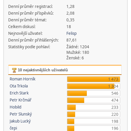
Denní průměr registrací:
1,28
Denní průměr příspěvků:
2,08
Denní průměr témat:
0,35
Celkem diskusí:
18
Nejnovější uživatel:
Felisp
Denní průměr přihlášených:
87,61
Statistiky podle pohlaví:
Žádné: 1204
Mužské: 180
Ženské: 6
10 nejaktivnějších uživatelů
Roman Horník
1 473
Ota Trkola
1 304
Erich Stark
546
Petr Krčmář
474
Hobild
233
Petr Slunský
220
Jakub Lucký
198
čepi
196