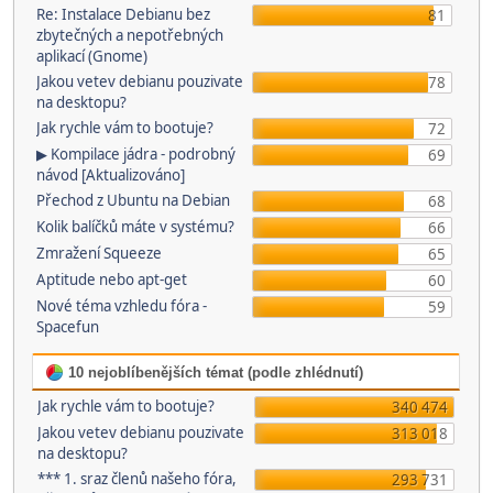
Re: Instalace Debianu bez
81
zbytečných a nepotřebných
aplikací (Gnome)
Jakou vetev debianu pouzivate
78
na desktopu?
Jak rychle vám to bootuje?
72
▶ Kompilace jádra - podrobný
69
návod [Aktualizováno]
Přechod z Ubuntu na Debian
68
Kolik balíčků máte v systému?
66
Zmražení Squeeze
65
Aptitude nebo apt-get
60
Nové téma vzhledu fóra -
59
Spacefun
10 nejoblíbenějších témat (podle zhlédnutí)
Jak rychle vám to bootuje?
340 474
Jakou vetev debianu pouzivate
313 018
na desktopu?
*** 1. sraz členů našeho fóra,
293 731