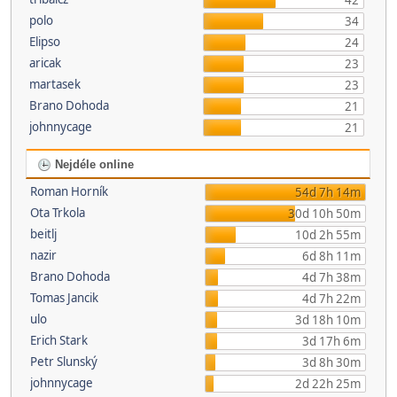
42
polo
34
Elipso
24
aricak
23
martasek
23
Brano Dohoda
21
johnnycage
21
Nejdéle online
Roman Horník
54d 7h 14m
Ota Trkola
30d 10h 50m
beitlj
10d 2h 55m
nazir
6d 8h 11m
Brano Dohoda
4d 7h 38m
Tomas Jancik
4d 7h 22m
ulo
3d 18h 10m
Erich Stark
3d 17h 6m
Petr Slunský
3d 8h 30m
johnnycage
2d 22h 25m