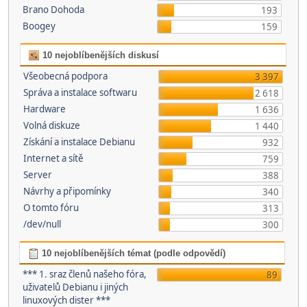
Brano Dohoda
193
Boogey
159
10 nejoblíbenějších diskusí
Všeobecná podpora
3 397
Správa a instalace softwaru
2 618
Hardware
1 636
Volná diskuze
1 440
Získání a instalace Debianu
932
Internet a sítě
759
Server
388
Návrhy a připomínky
340
O tomto fóru
313
/dev/null
300
10 nejoblíbenějších témat (podle odpovědí)
*** 1. sraz členů našeho fóra,
89
uživatelů Debianu i jiných
linuxových dister ***