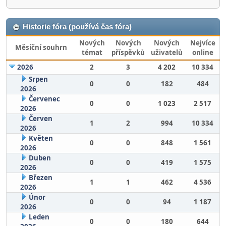
Historie fóra (používá čas fóra)
Nových
Nových
Nových
Nejvíce
Měsíční souhrn
témat
příspěvků
uživatelů
online
2026
2
3
4 202
10 334
Srpen
0
0
182
484
2026
Červenec
0
0
1 023
2 517
2026
Červen
1
2
994
10 334
2026
Květen
0
0
848
1 561
2026
Duben
0
0
419
1 575
2026
Březen
1
1
462
4 536
2026
Únor
0
0
94
1 187
2026
Leden
0
0
180
644