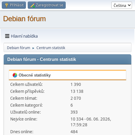
Přihlásit
Zaregistrovat se
Debian fórum
Hlavní nabídka
Debian fórum
Centrum statistik
►
Debian fórum - Centrum statistik
Obecné statistiky
Celkem uživatelů:
1 390
Celkem příspěvků:
13 138
Celkem témat:
2 070
Celkem kategorií:
6
Uživatelů online:
393
Nejvíce online:
10 334 - 06. 06. 2026,
17:59:28
Dnes online:
484