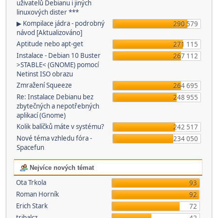
uživatelů Debianu i jiných
linuxových dister ***
▶ Kompilace jádra - podrobný
290 579
návod [Aktualizováno]
Aptitude nebo apt-get
271 115
Instalace - Debian 10 Buster
267 112
>STABLE< (GNOME) pomocí
Netinst ISO obrazu
Zmražení Squeeze
264 695
Re: Instalace Debianu bez
248 955
zbytečných a nepotřebných
aplikací (Gnome)
Kolik balíčků máte v systému?
242 517
Nové téma vzhledu fóra -
234 050
Spacefun
Nejvíce nových témat
Ota Trkola
93
Roman Horník
92
Erich Stark
72
tribalcz