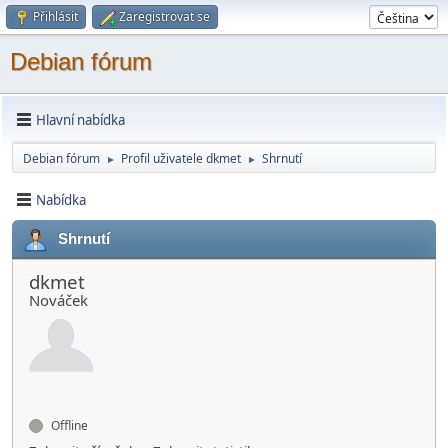
Přihlásit
Zaregistrovat se
Debian fórum
Hlavní nabídka
Debian fórum
Profil uživatele dkmet
Shrnutí
►
►
Nabídka
Shrnutí
dkmet
Nováček
Offline