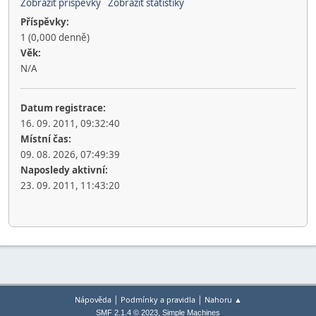
Zobrazit příspěvky
Zobrazit statistiky
Příspěvky:
1 (0,000 denně)
Věk:
N/A
Datum registrace:
16. 09. 2011, 09:32:40
Místní čas:
09. 08. 2026, 07:49:39
Naposledy aktivní:
23. 09. 2011, 11:43:20
|
|
Nápověda
Podmínky a pravidla
Nahoru ▲
,
SMF 2.1.4 © 2023
Simple Machines