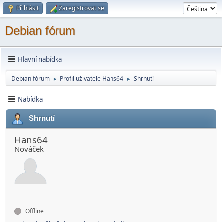
Přihlásit
Zaregistrovat se
Debian fórum
Hlavní nabídka
Debian fórum
Profil uživatele Hans64
Shrnutí
►
►
Nabídka
Shrnutí
Hans64
Nováček
Offline