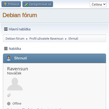
Přihlásit
Zaregistrovat se
Debian fórum
Hlavní nabídka
Debian fórum
Profil uživatele Ravensun
Shrnutí
►
►
Nabídka
Shrnutí
Ravensun
Nováček
Offline