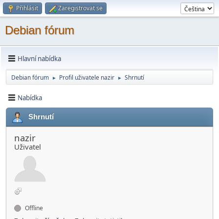
Přihlásit
Zaregistrovat se
Debian fórum
Hlavní nabídka
Debian fórum
Profil uživatele nazir
Shrnutí
►
►
Nabídka
Shrnutí
nazir
Uživatel
Offline