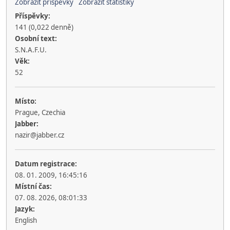
Zobrazit příspěvky
Zobrazit statistiky
Příspěvky:
141 (0,022 denně)
Osobní text:
S.N.A.F.U.
Věk:
52
Místo:
Prague, Czechia
Jabber:
nazir@jabber.cz
Datum registrace:
08. 01. 2009, 16:45:16
Místní čas:
07. 08. 2026, 08:01:33
Jazyk:
English