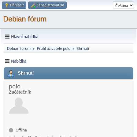
Přihlásit
Zaregistrovat se
Debian fórum
Hlavní nabídka
Debian fórum
Profil uživatele polo
Shrnutí
►
►
Nabídka
Shrnutí
polo
Začátečník
Offline