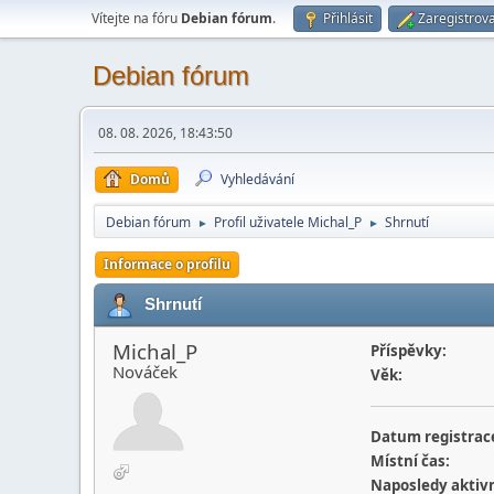
Vítejte na fóru
Debian fórum
.
Přihlásit
Zaregistrova
Debian fórum
08. 08. 2026, 18:43:50
Domů
Vyhledávání
Debian fórum
Profil uživatele Michal_P
Shrnutí
►
►
Informace o profilu
Shrnutí
Michal_P
Příspěvky:
Nováček
Věk:
Datum registrac
Místní čas:
Naposledy aktivn