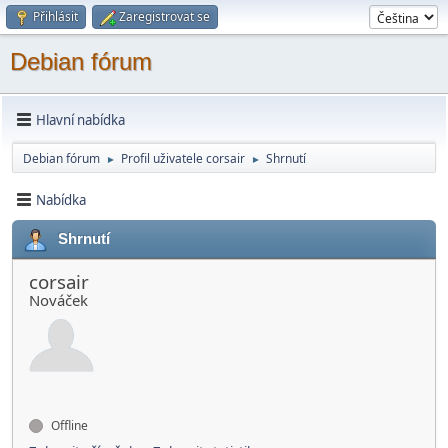
Přihlásit
Zaregistrovat se
Debian fórum
Hlavní nabídka
Debian fórum
Profil uživatele corsair
Shrnutí
►
►
Nabídka
Shrnutí
corsair
Nováček
Offline