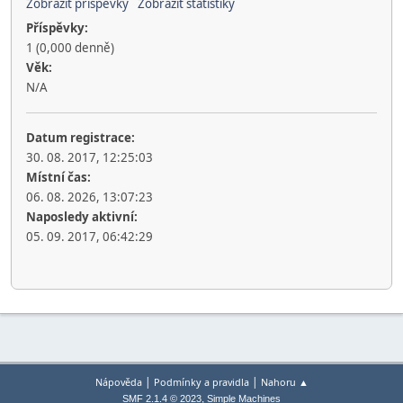
Zobrazit příspěvky
Zobrazit statistiky
Příspěvky:
1 (0,000 denně)
Věk:
N/A
Datum registrace:
30. 08. 2017, 12:25:03
Místní čas:
06. 08. 2026, 13:07:23
Naposledy aktivní:
05. 09. 2017, 06:42:29
|
|
Nápověda
Podmínky a pravidla
Nahoru ▲
,
SMF 2.1.4 © 2023
Simple Machines