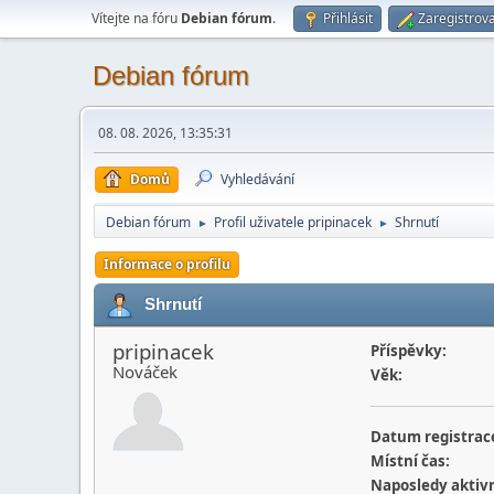
Vítejte na fóru
Debian fórum
.
Přihlásit
Zaregistrova
Debian fórum
08. 08. 2026, 13:35:31
Domů
Vyhledávání
Debian fórum
Profil uživatele pripinacek
Shrnutí
►
►
Informace o profilu
Shrnutí
pripinacek
Příspěvky:
Nováček
Věk:
Datum registrac
Místní čas:
Naposledy aktivn