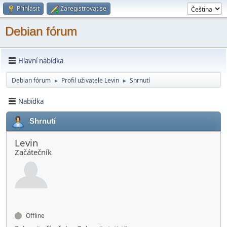
Přihlásit
Zaregistrovat se
Debian fórum
Hlavní nabídka
Debian fórum
Profil uživatele Levin
Shrnutí
►
►
Nabídka
Shrnutí
Levin
Začátečník
Offline