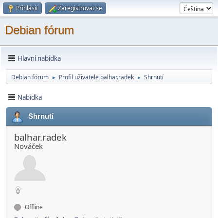
Přihlásit
Zaregistrovat se
Debian fórum
Hlavní nabídka
Debian fórum
Profil uživatele balhar.radek
Shrnutí
►
►
Nabídka
Shrnutí
balhar.radek
Nováček
Offline