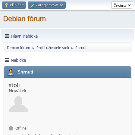
Přihlásit
Zaregistrovat se
Debian fórum
Hlavní nabídka
Debian fórum
Profil uživatele stoli
Shrnutí
►
►
Nabídka
Shrnutí
stoli
Nováček
Offline