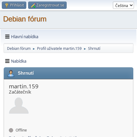
Přihlásit
Zaregistrovat se
Debian fórum
Hlavní nabídka
Debian fórum
Profil uživatele martin.159
Shrnutí
►
►
Nabídka
Shrnutí
martin.159
Začátečník
Offline