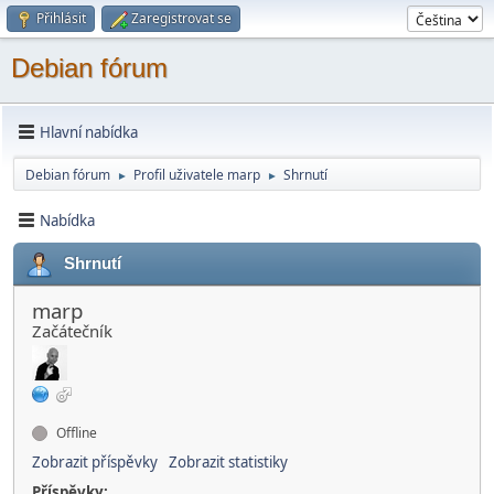
Přihlásit
Zaregistrovat se
Debian fórum
Hlavní nabídka
Debian fórum
Profil uživatele marp
Shrnutí
►
►
Nabídka
Shrnutí
marp
Začátečník
Offline
Zobrazit příspěvky
Zobrazit statistiky
Příspěvky: