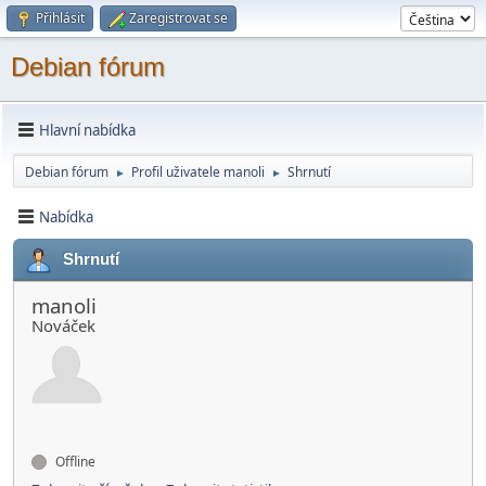
Přihlásit
Zaregistrovat se
Debian fórum
Hlavní nabídka
Debian fórum
Profil uživatele manoli
Shrnutí
►
►
Nabídka
Shrnutí
manoli
Nováček
Offline