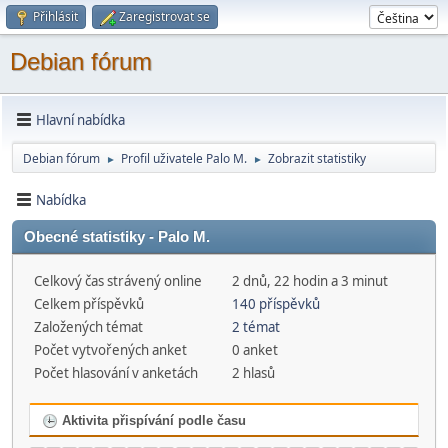
Přihlásit
Zaregistrovat se
Debian fórum
Hlavní nabídka
Debian fórum
Profil uživatele Palo M.
Zobrazit statistiky
►
►
Nabídka
Obecné statistiky - Palo M.
Celkový čas strávený online
2 dnů, 22 hodin a 3 minut
Celkem příspěvků
140 příspěvků
Založených témat
2 témat
Počet vytvořených anket
0 anket
Počet hlasování v anketách
2 hlasů
Aktivita přispívání podle času