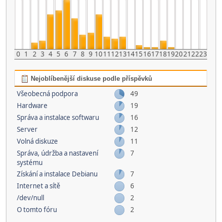
0
1
2
3
4
5
6
7
8
9
10
11
12
13
14
15
16
17
18
19
20
21
22
23
Nejoblíbenější diskuse podle příspěvků
Všeobecná podpora
49
Hardware
19
Správa a instalace softwaru
16
Server
12
Volná diskuze
11
Správa, údržba a nastavení
7
systému
Získání a instalace Debianu
7
Internet a sítě
6
/dev/null
2
O tomto fóru
2