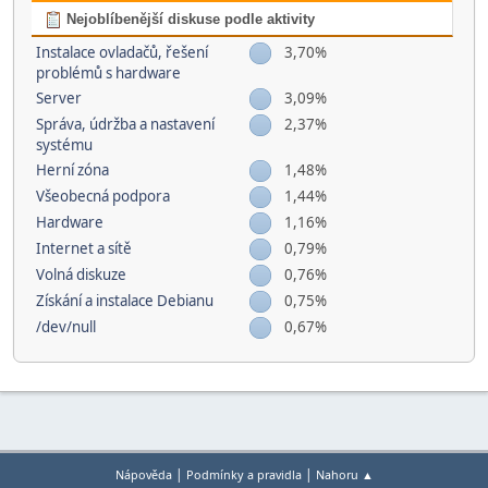
Nejoblíbenější diskuse podle aktivity
Instalace ovladačů, řešení
3,70%
problémů s hardware
Server
3,09%
Správa, údržba a nastavení
2,37%
systému
Herní­ zóna
1,48%
Všeobecná podpora
1,44%
Hardware
1,16%
Internet a sítě
0,79%
Volná diskuze
0,76%
Získání a instalace Debianu
0,75%
/dev/null
0,67%
|
|
Nápověda
Podmínky a pravidla
Nahoru ▲