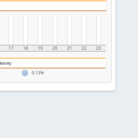
17
18
19
20
21
22
23
tivity
0,13%