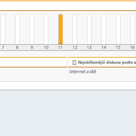
7
8
9
10
11
12
13
14
15
16
Nejoblíbenější diskuse podle ak
Internet a sítě