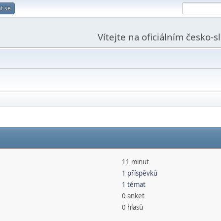
t se
Vítejte na oficiálním česko-
11 minut
1 příspěvků
1 témat
0 anket
0 hlasů