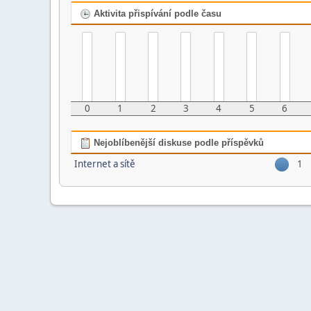
Aktivita přispívání podle času
0
1
2
3
4
5
6
Nejoblíbenější diskuse podle příspěvků
Internet a sítě
1