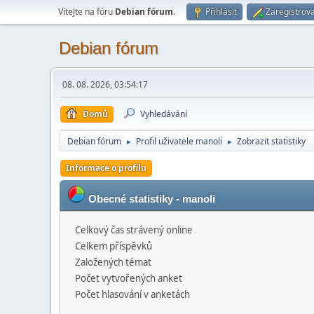
Vítejte na fóru
Debian fórum
.
Přihlásit
Zaregistrova
Debian fórum
08. 08. 2026, 03:54:17
Domů
Vyhledávání
Debian fórum
Profil uživatele manoli
Zobrazit statistiky
►
►
Informace o profilu
Obecné statistiky - manoli
Celkový čas strávený online
Celkem příspěvků
Založených témat
Počet vytvořených anket
Počet hlasování v anketách