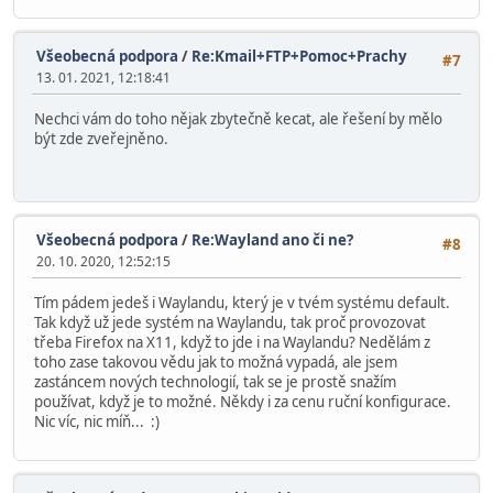
Všeobecná podpora
/
Re:Kmail+FTP+Pomoc+Prachy
#7
13. 01. 2021, 12:18:41
Nechci vám do toho nějak zbytečně kecat, ale řešení by mělo
být zde zveřejněno.
Všeobecná podpora
/
Re:Wayland ano či ne?
#8
20. 10. 2020, 12:52:15
Tím pádem jedeš i Waylandu, který je v tvém systému default.
Tak když už jede systém na Waylandu, tak proč provozovat
třeba Firefox na X11, když to jde i na Waylandu? Nedělám z
toho zase takovou vědu jak to možná vypadá, ale jsem
zastáncem nových technologií, tak se je prostě snažím
používat, když je to možné. Někdy i za cenu ruční konfigurace.
Nic víc, nic míň... :)