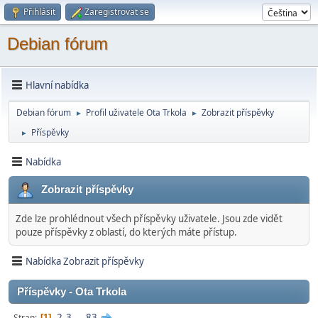
Přihlásit
Zaregistrovat se
Debian fórum
Hlavní nabídka
Debian fórum
Profil uživatele Ota Trkola
Zobrazit příspěvky
►
►
Příspěvky
►
Nabídka
Zobrazit příspěvky
Zde lze prohlédnout všech příspěvky uživatele. Jsou zde vidět
pouze příspěvky z oblastí, do kterých máte přístup.
Nabídka Zobrazit příspěvky
Příspěvky - Ota Trkola
2
3
...
83
Stran
1