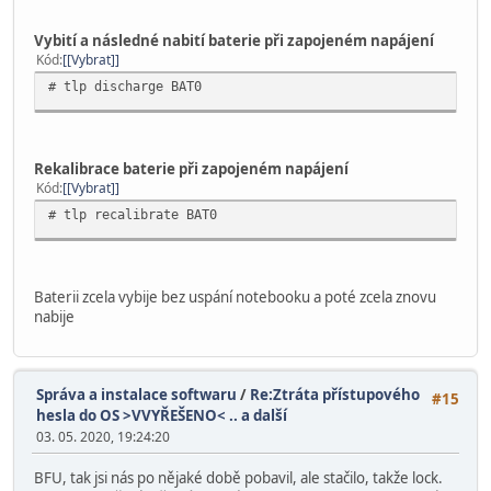
Vybití a následné nabití baterie při zapojeném napájení
Kód
[Vybrat]
# tlp discharge BAT0
Rekalibrace baterie při zapojeném napájení
Kód
[Vybrat]
# tlp recalibrate BAT0
Baterii zcela vybije bez uspání notebooku a poté zcela znovu
nabije
Správa a instalace softwaru
/
Re:Ztráta přístupového
#15
hesla do OS >VVYŘEŠENO< .. a další
03. 05. 2020, 19:24:20
BFU, tak jsi nás po nějaké době pobavil, ale stačilo, takže lock.