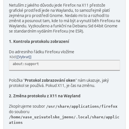
Netuším z jakého důvodu jede Firefox na X11 přestože
grafické prostředí jede na Waylandu, to samozřejmě platí
zejména pro prostředí Gnome. Nedalo mi to a rozhodl to
změnit a posunout tam, kde to má být a vynutil běh Firefoxu na
Waylandu. Vyzkoušeno a funkční na Debianu Sid 64bit Gnome
se standardním vydáním Firefoxu (ne ESR).
1. Kontrola protokolu zobrazení
Do adresního řádku Firefoxu vložíme
Kód
[Vybrat]
about:support
Položka "
Protokol zobrazování oken
" nám ukazuje, jaký
protokol se používá. Pokud X11, je čas na změnu.
2. Změna protokolu z X11 na Wayland
Zkopírujeme soubor
/usr/share/applications/firefox
do souboru
/home/vase_uzivatelske_jmeno/.local/share/applic
ations