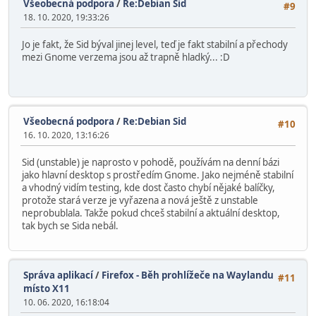
Všeobecná podpora
/
Re:Debian Sid
#9
18. 10. 2020, 19:33:26
Jo je fakt, že Sid býval jinej level, teď je fakt stabilní a přechody
mezi Gnome verzema jsou až trapně hladký... :D
Všeobecná podpora
/
Re:Debian Sid
#10
16. 10. 2020, 13:16:26
Sid (unstable) je naprosto v pohodě, používám na denní bázi
jako hlavní desktop s prostředím Gnome. Jako nejméně stabilní
a vhodný vidím testing, kde dost často chybí nějaké balíčky,
protože stará verze je vyřazena a nová ještě z unstable
neprobublala. Takže pokud chceš stabilní a aktuální desktop,
tak bych se Sida nebál.
Správa aplikací
/
Firefox - Běh prohlížeče na Waylandu
#11
místo X11
10. 06. 2020, 16:18:04