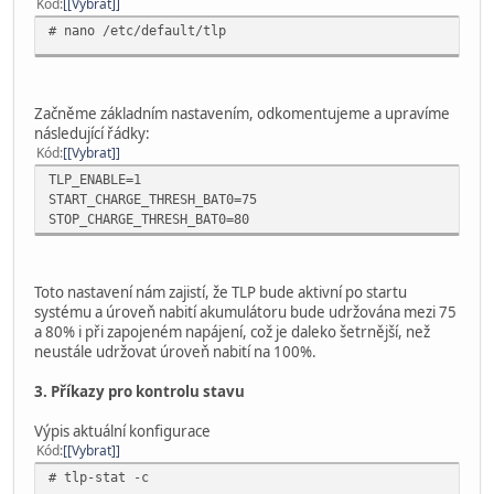
Kód
[Vybrat]
# nano /etc/default/tlp
Začněme základním nastavením, odkomentujeme a upravíme
následující řádky:
Kód
[Vybrat]
TLP_ENABLE=1
START_CHARGE_THRESH_BAT0=75
STOP_CHARGE_THRESH_BAT0=80
Toto nastavení nám zajistí, že TLP bude aktivní po startu
systému a úroveň nabití akumulátoru bude udržována mezi 75
a 80% i při zapojeném napájení, což je daleko šetrnější, než
neustále udržovat úroveň nabití na 100%.
3. Příkazy pro kontrolu stavu
Výpis aktuální konfigurace
Kód
[Vybrat]
# tlp-stat -c