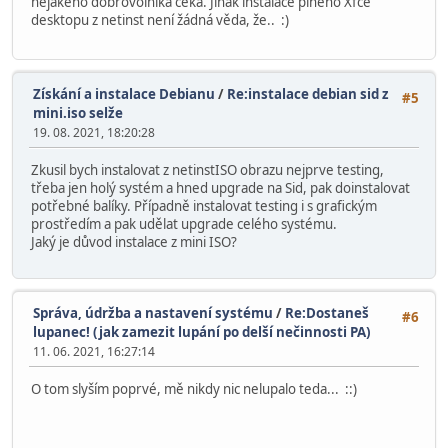
nějakého dobrovolníka čeká. Jinak instalace plného Xfce
desktopu z netinst není žádná věda, že.. :)
Získání a instalace Debianu
/
Re:instalace debian sid z
#5
mini.iso selže
19. 08. 2021, 18:20:28
Zkusil bych instalovat z netinstISO obrazu nejprve testing,
třeba jen holý systém a hned upgrade na Sid, pak doinstalovat
potřebné balíky. Případně instalovat testing i s grafickým
prostředím a pak udělat upgrade celého systému.
Jaký je důvod instalace z mini ISO?
Správa, údržba a nastavení systému
/
Re:Dostaneš
#6
lupanec! (jak zamezit lupání po delší nečinnosti PA)
11. 06. 2021, 16:27:14
O tom slyším poprvé, mě nikdy nic nelupalo teda... ::)