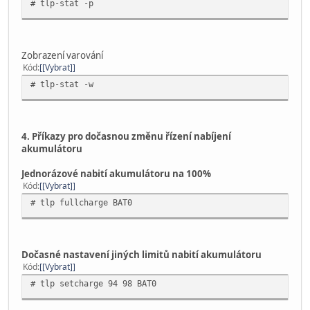
# tlp-stat -p
Zobrazení varování
Kód
[Vybrat]
# tlp-stat -w
4. Příkazy pro dočasnou změnu řízení nabíjení
akumulátoru
Jednorázové nabití akumulátoru na 100%
Kód
[Vybrat]
# tlp fullcharge BAT0
Dočasné nastavení jiných limitů nabití akumulátoru
Kód
[Vybrat]
# tlp setcharge 94 98 BAT0