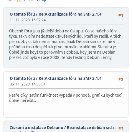
O tomto fóru
/
Re:Aktualizace fóra na SMF 2.1.4
#1
11. 11. 2023, 15:02:24
Obecně fóra jsou již delší dobu na ústupu. Co se našeho fóra
týká, tak vidím nedostatek zkušených lidí, kteří by radili. A těch
pár co zbylo, tak nemá moc čas. Jinak Debian samozřejmě v
průběhu času dospěl a trpí velmi málo problémy. Stabilita je
úplně jinde když to porovnám s dobou, kdy jsem na Debian
přešel, což bylo v roce 2008, tehdy testing Debian Lenny.
O tomto fóru
/
Re:Aktualizace fóra na SMF 2.1.4
#2
05. 11. 2023, 14:38:51
Petře díky, zatím funkčnost vypadá v pohodě, grafiku bych teď
úplně neřešil...
Získání a instalace Debianu
/
Re:instalace debian sid z
#3