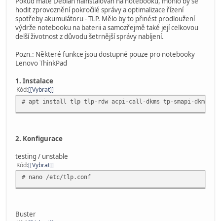
Pokud máte Debian nainstalován na notebooku, mohlo by se
hodit zprovoznění pokročilé správy a optimalizace řízení
spotřeby akumulátoru - TLP. Mělo by to přinést prodloužení
výdrže notebooku na baterii a samozřejmě také její celkovou
delší životnost z důvodu šetrnější správy nabíjení.
Pozn.: Některé funkce jsou dostupné pouze pro notebooky
Lenovo ThinkPad
1. Instalace
Kód
[Vybrat]
# apt install tlp tlp-rdw acpi-call-dkms tp-smapi-dkms
2. Konfigurace
testing / unstable
Kód
[Vybrat]
# nano /etc/tlp.conf
Buster