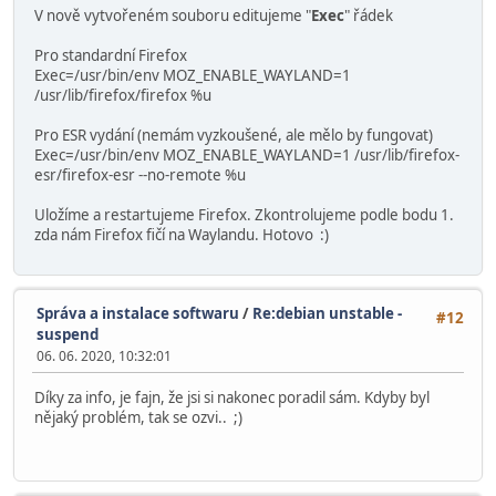
V nově vytvořeném souboru editujeme "
Exec
" řádek
Pro standardní Firefox
Exec=/usr/bin/env MOZ_ENABLE_WAYLAND=1
/usr/lib/firefox/firefox %u
Pro ESR vydání (nemám vyzkoušené, ale mělo by fungovat)
Exec=/usr/bin/env MOZ_ENABLE_WAYLAND=1 /usr/lib/firefox-
esr/firefox-esr --no-remote %u
Uložíme a restartujeme Firefox. Zkontrolujeme podle bodu 1.
zda nám Firefox fičí na Waylandu. Hotovo :)
Správa a instalace softwaru
/
Re:debian unstable -
#12
suspend
06. 06. 2020, 10:32:01
Díky za info, je fajn, že jsi si nakonec poradil sám. Kdyby byl
nějaký problém, tak se ozvi.. ;)