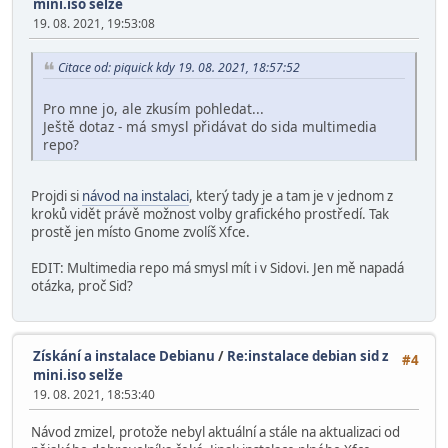
mini.iso selže
19. 08. 2021, 19:53:08
Citace od: piquick kdy 19. 08. 2021, 18:57:52
Pro mne jo, ale zkusím pohledat...
Ještě dotaz - má smysl přidávat do sida multimedia
repo?
Projdi si
návod na instalaci
, který tady je a tam je v jednom z
kroků vidět právě možnost volby grafického prostředí. Tak
prostě jen místo Gnome zvolíš Xfce.
EDIT: Multimedia repo má smysl mít i v Sidovi. Jen mě napadá
otázka, proč Sid?
Získání a instalace Debianu
/
Re:instalace debian sid z
#4
mini.iso selže
19. 08. 2021, 18:53:40
Návod zmizel, protože nebyl aktuální a stále na aktualizaci od