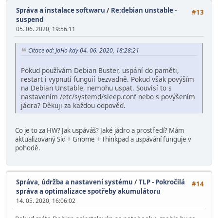
Správa a instalace softwaru
/
Re:debian unstable -
#13
suspend
05. 06. 2020, 19:56:11
Citace od: JoHo kdy 04. 06. 2020, 18:28:21
Pokud používám Debian Buster, uspání do paměti,
restart i vypnutí funguií bezvadně. Pokud však povýším
na Debian Unstable, nemohu uspat. Souvisí to s
nastavením /etc/systemd/sleep.conf nebo s povýšením
jádra? Děkuji za každou odpověď.
Co je to za HW? Jak uspáváš? Jaké jádro a prostředí? Mám
aktualizovaný Sid + Gnome + Thinkpad a uspávání funguje v
pohodě.
Správa, údržba a nastavení systému
/
TLP - Pokročilá
#14
správa a optimalizace spotřeby akumulátoru
14. 05. 2020, 16:06:02