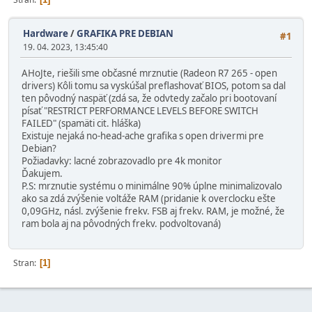
Hardware
/
GRAFIKA PRE DEBIAN
#1
19. 04. 2023, 13:45:40
AHoJte, riešili sme občasné mrznutie (Radeon R7 265 - open
drivers) Kôli tomu sa vyskúšal preflashovať BIOS, potom sa dal
ten pôvodný naspäť (zdá sa, že odvtedy začalo pri bootovaní
písať "RESTRICT PERFORMANCE LEVELS BEFORE SWITCH
FAILED" (spamäti cit. hláška)
Existuje nejaká no-head-ache grafika s open drivermi pre
Debian?
Požiadavky: lacné zobrazovadlo pre 4k monitor
Ďakujem.
P.S: mrznutie systému o minimálne 90% úplne minimalizovalo
ako sa zdá zvýšenie voltáže RAM (pridanie k overclocku ešte
0,09GHz, násl. zvýšenie frekv. FSB aj frekv. RAM, je možné, že
ram bola aj na pôvodných frekv. podvoltovaná)
Stran
1