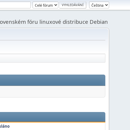
slovenském fóru linuxové distribuce Debian
sláno