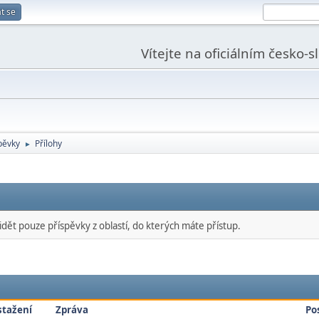
t se
Vítejte na oficiálním česko-
pěvky
Přílohy
►
idět pouze příspěvky z oblastí, do kterých máte přístup.
stažení
Zpráva
Po