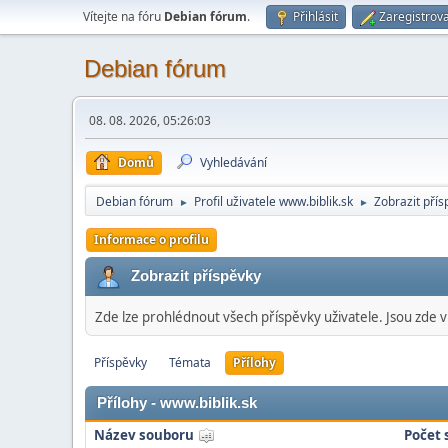
Vítejte na fóru
Debian fórum
.
Přihlásit
Zaregistrova
Debian fórum
08. 08. 2026, 05:26:03
Domů
Vyhledávání
Debian fórum
Profil uživatele www.biblik.sk
Zobrazit přís
►
►
Informace o profilu
Zobrazit příspěvky
Zde lze prohlédnout všech příspěvky uživatele. Jsou zde v
Příspěvky
Témata
Přílohy
Přílohy - www.biblik.sk
Název souboru
Počet 