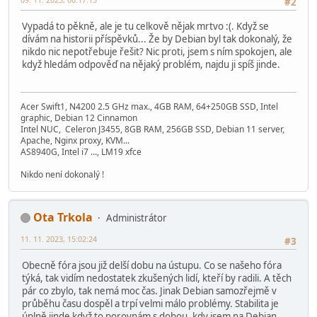
#2
Vypadá to pěkně, ale je tu celkově nějak mrtvo :(. Když se
dívám na historii příspěvků... Že by Debian byl tak dokonalý, že
nikdo nic nepotřebuje řešit? Nic proti, jsem s ním spokojen, ale
když hledám odpověď na nějaký problém, najdu ji spíš jinde.
Acer Swift1, N4200 2.5 GHz max., 4GB RAM, 64+250GB SSD, Intel
graphic, Debian 12 Cinnamon
Intel NUC, Celeron J3455, 8GB RAM, 256GB SSD, Debian 11 server,
Apache, Nginx proxy, KVM...
AS8940G, Intel i7 ..., LM19 xfce
Nikdo není dokonalý !
Ota Trkola
Administrátor
11. 11. 2023, 15:02:24
#3
Obecně fóra jsou již delší dobu na ústupu. Co se našeho fóra
týká, tak vidím nedostatek zkušených lidí, kteří by radili. A těch
pár co zbylo, tak nemá moc čas. Jinak Debian samozřejmě v
průběhu času dospěl a trpí velmi málo problémy. Stabilita je
úplně jinde když to porovnám s dobou, kdy jsem na Debian