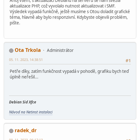
Ahoj všem, s aktualizací Debianu na serveru se nám svezla
aktualizace PHP, což vyvolalo nutnost aktualizovat i SMF.
Výsledek vypadá funkčně, ještě musíme s Otou doladit grafické
téma, hlavně aby bylo responzivní. Kdybyste objevili problém,
pište.
Ota Trkola
Administrátor
05. 11. 2023, 14:38:51
#1
Petře díky, zatím funkčnost vypadá v pohodě, grafiku bych teď
úplně neřešil...
Debian Sid Xfce
Návod na Netinst instalaci
radek_dr
09. 11. 2023, 06:17:13