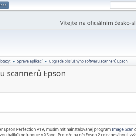
t se
Vítejte na oficiálním česko-
dotazy!
Správa aplikací
Upgrade obslužnýho softwaru scannerů Epson
►
►
u scannerů Epson
er Epson Perfection V19, musím mít nainstalovanej program
Image Scan
o
vou balíků) nefunguje v XSane. Protože na něj Epson 2 roky nesáhnul, vyž