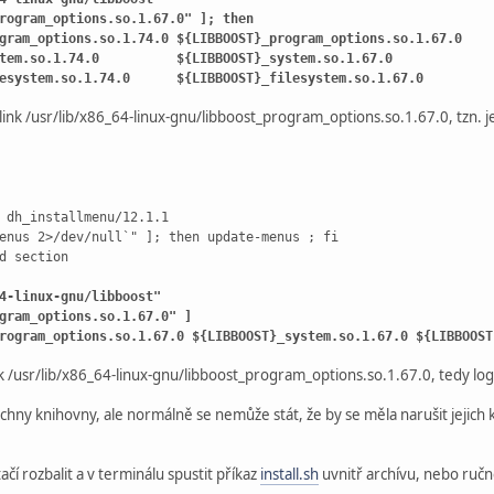
rogram_options.so.1.67.0" ]; then
am_options.so.1.74.0 ${LIBBOOST}_program_options.so.1.67.0
stem.so.1.74.0 ${LIBBOOST}_system.so.1.67.0
esystem.so.1.74.0 ${LIBBOOST}_filesystem.so.1.67.0
mlink /usr/lib/x86_64-linux-gnu/libboost_program_options.so.1.67.0, tzn. je
 dh_installmenu/12.1.1
enus 2>/dev/null`" ]; then update-menus ; fi
d section
4-linux-gnu/libboost"
gram_options.so.1.67.0" ]
gram_options.so.1.67.0 ${LIBBOOST}_system.so.1.67.0 ${LIBBOOST
ink /usr/lib/x86_64-linux-gnu/libboost_program_options.so.1.67.0, tedy logick
chny knihovny, ale normálně se nemůže stát, že by se měla narušit jejich
tačí rozbalit a v terminálu spustit příkaz
install.sh
uvnitř archívu, nebo ručně