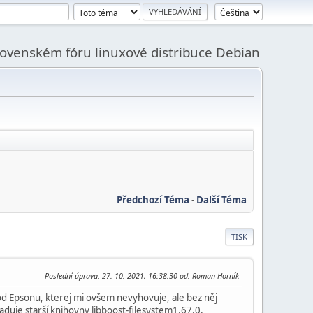
slovenském fóru linuxové distribuce Debian
Předchozí Téma
-
Další Téma
TISK
Poslední úprava
: 27. 10. 2021, 16:38:30 od: Roman Horník
d Epsonu, kterej mi ovšem nevyhovuje, ale bez něj
aduje starší knihovny libboost-filesystem1.67.0,