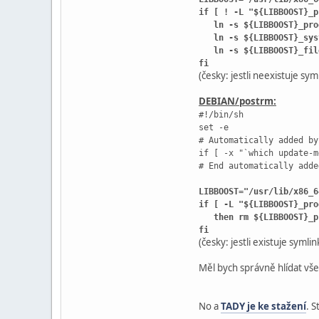
if [ ! -L "${LIBBOOST}_p
ln -s ${LIBBOOST}_progr
ln -s ${LIBBOOST}_sy
ln -s ${LIBBOOST}_fil
fi
(česky: jestli neexistuje sy
DEBIAN/postrm:
#!/bin/sh
set -e
# Automatically added by
if [ -x "`which update-m
# End automatically adde
LIBBOOST="/usr/lib/x86_6
if [ -L "${LIBBOOST}_pro
then rm ${LIBBOOST}_pro
fi
(česky: jestli existuje syml
Měl bych správně hlídat vše
No a
TADY je ke stažení
. S