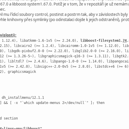
7.0 a libboost-system1.67.0. Potíž je v tom, že v repozitáři je už nemám
nec.
il mu řídicí soubory control, postinst a postrm tak, aby v závislostech by
yhle knihovny přes symlinky (po odinstalaci dojde k jejich odstranění), p
islosti):
= 1.12.4), libatkmm-1.6-1v5 (>= 2.24.0),
libboost-filesystem1.
74
.
2.15), libcairo2 (>= 1.2.4), libcairomm-1.0-1v5 (>= 1.12.0), lib
0), libgdk-pixbuf2.0-0 (>= 2.22.0), libglib2.0-0 (>= 2.16.0), li
12 (>= 1.3.26-5~), libgraphicsmagick-q16-3 (>= 1.3.11), libgtk2.
1), libltdl7 (>= 2.4.6), libpango-1.0-0 (>= 1.14.0), libpangocai
1v5 (>= 2.42.0), libsigc++-2.0-0v5 (>= 2.8.0), libstdc++6 (>= 6)
2), graphicsmagick
 dh_installmenu/12.1.1
] && [ -x "`which update-menus 2>/dev/null`" ]; then
d section
4-linux-gnu/libboost"