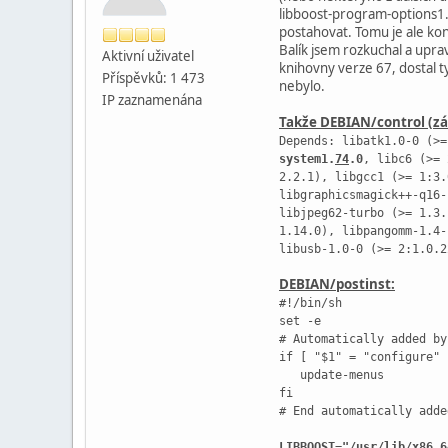
libboost-program-options1.6
postahovat. Tomu je ale ko
Balík jsem rozkuchal a uprav
Aktivní­ uživatel
knihovny verze 67, dostal t
Příspěvků: 1 473
nebylo.
IP zaznamenána
Takže DEBIAN/control (záv
Depends: libatk1.0-0 (>
system1.
74
.0
, libc6 (>= 
2.2.1), libgcc1 (>= 1:3.
libgraphicsmagick++-q16-
libjpeg62-turbo (>= 1.3.
1.14.0), libpangomm-1.4-
libusb-1.0-0 (>= 2:1.0.2
DEBIAN/postinst:
#!/bin/sh
set -e
# Automatically added by
if [ "$1" = "configure" 
update-menus
fi
# End automatically adde
LIBBOOST="/usr/lib/x86_6