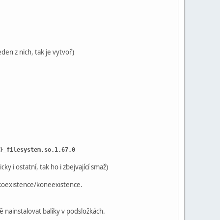
den z nich, tak je vytvoř)
}_filesystem.so.1.67.0
y i ostatní, tak ho i zbejvající smaž)
 koexistence/koneexistence.
 nainstalovat balíky v podsložkách.