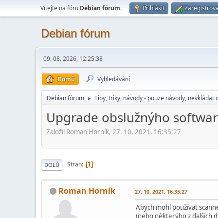
Vítejte na fóru
Debian fórum
.
Přihlásit
Zaregistrova
Debian fórum
09. 08. 2026, 12:25:38
Domů
Vyhledávání
Debian fórum
Tipy, triky, návody - pouze návody, nevkládat 
►
Upgrade obslužnýho softwar
Založil Roman Horník, 27. 10. 2021, 16:35:27
Stran
1
DOLŮ
Roman Horník
27. 10. 2021, 16:35:27
Abych mohl používat scann
(nebo některýho z dalších d