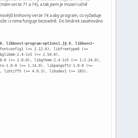
 (mám verze 71 a 74), a tak jsem je musel ručně
ly novější knihovny verze 74 a aby program, co vyžaduje
rotože i s nima funguje bezvadně. Do binárek zasahováno
0
,
libboost-program-options1.
74
.0
,
libboost-
fontconfig1 (>= 2.12.6), libfreetype6 (>=
bglibmm-2.4-1v5 (>= 2.54.0),
0-0 (>= 2.8.0), libgtkmm-2.4-1v5 (>= 1:2.24.0),
ro-1.0-0 (>= 1.14.0), libpangoft2-1.0-0 (>=
, libtiff5 (>= 4.0.3), libudev1 (>= 183),