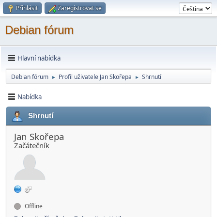
Přihlásit
Zaregistrovat se
Debian fórum
Hlavní nabídka
Debian fórum
Profil uživatele Jan Skořepa
Shrnutí
►
►
Nabídka
Shrnutí
Jan Skořepa
Začátečník
Offline