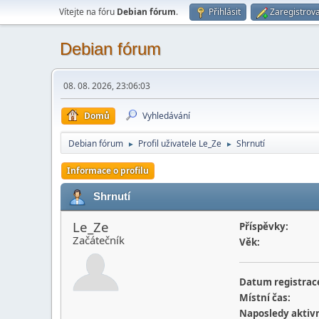
Vítejte na fóru
Debian fórum
.
Přihlásit
Zaregistrova
Debian fórum
08. 08. 2026, 23:06:03
Domů
Vyhledávání
Debian fórum
Profil uživatele Le_Ze
Shrnutí
►
►
Informace o profilu
Shrnutí
Le_Ze
Příspěvky:
Začátečník
Věk:
Datum registrac
Místní čas:
Naposledy aktivn