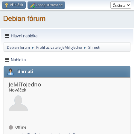
Přihlásit
Zaregistrovat se
Debian fórum
Hlavní nabídka
Debian fórum
Profil uživatele JeMiToJedno
Shrnutí
►
►
Nabídka
Shrnutí
JeMiToJedno
Nováček
Offline