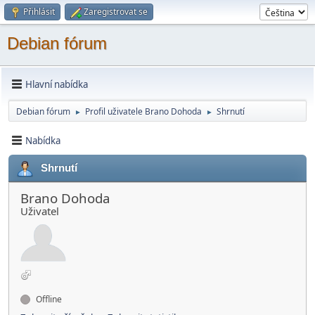
Přihlásit
Zaregistrovat se
Debian fórum
Hlavní nabídka
Debian fórum
Profil uživatele Brano Dohoda
Shrnutí
►
►
Nabídka
Shrnutí
Brano Dohoda
Uživatel
Offline