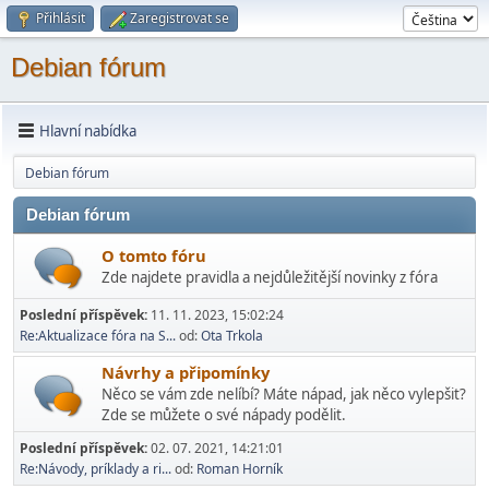
Přihlásit
Zaregistrovat se
Debian fórum
Hlavní nabídka
Debian fórum
Debian fórum
O tomto fóru
Zde najdete pravidla a nejdůležitější novinky z fóra
Poslední příspěvek:
11. 11. 2023, 15:02:24
Re:Aktualizace fóra na S...
od:
Ota Trkola
Návrhy a připomínky
Něco se vám zde nelíbí? Máte nápad, jak něco vylepšit?
Zde se můžete o své nápady podělit.
Poslední příspěvek:
02. 07. 2021, 14:21:01
Re:Návody, príklady a ri...
od:
Roman Horník