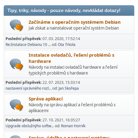
Tipy, triky, návody - pouze návody, nevkládat dotazy!
Začínáme s operačním systémem Debian
Jak získat a nainstalovat operační systém Debian
Poslední příspěvek:
07. 03. 2020, 17:52:14
Re:Instalace Debianu 10 ...
od:
Ota Trkola
Instalace ovladačů, řešení problémů s
hardware
Návody na instalaci ovladačů hardware a řešení
typických problémů s hardware
Poslední příspěvek:
22. 07. 2023, 15:33:14
nastavení správného rozl...
od:
Jan Skořepa
Správa aplikací
Návody na správu aplikací a řešení problémů s
aplikacemi
Poslední příspěvek:
27. 10. 2021, 16:35:27
Upgrade obslužnýho softw...
od:
Roman Horník
Správa, údržba a nastavení systému