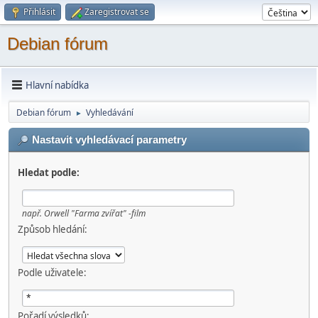
Přihlásit
Zaregistrovat se
Debian fórum
Hlavní nabídka
Debian fórum
Vyhledávání
►
Nastavit vyhledávací parametry
Hledat podle:
např.
Orwell "Farma zvířat" -film
Způsob hledání:
Podle uživatele:
Pořadí výsledků: