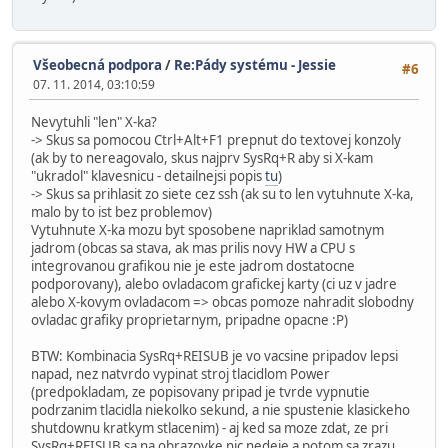
Všeobecná podpora
/
Re:Pády systému - Jessie
#6
07. 11. 2014, 03:10:59
Nevytuhli "len" X-ka?
-> Skus sa pomocou Ctrl+Alt+F1 prepnut do textovej konzoly
(ak by to nereagovalo, skus najprv SysRq+R aby si X-kam
"ukradol" klavesnicu - detailnejsi popis
tu
)
-> Skus sa prihlasit zo siete cez ssh (ak su to len vytuhnute X-ka,
malo by to ist bez problemov)
Vytuhnute X-ka mozu byt sposobene napriklad samotnym
jadrom (obcas sa stava, ak mas prilis novy HW a CPU s
integrovanou grafikou nie je este jadrom dostatocne
podporovany), alebo ovladacom grafickej karty (ci uz v jadre
alebo X-kovym ovladacom => obcas pomoze nahradit slobodny
ovladac grafiky proprietarnym, pripadne opacne :P)
BTW: Kombinacia SysRq+REISUB je vo vacsine pripadov lepsi
napad, nez natvrdo vypinat stroj tlacidlom Power
(predpokladam, ze popisovany pripad je tvrde vypnutie
podrzanim tlacidla niekolko sekund, a nie spustenie klasickeho
shutdownu kratkym stlacenim) - aj ked sa moze zdat, ze pri
SysRq+REISUB sa na obrazovke nic nedeje a potom sa zrazu