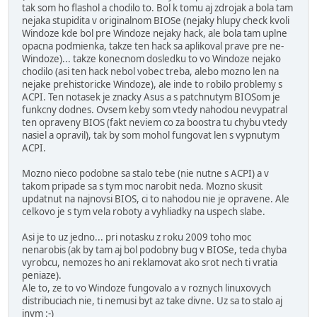
tak som ho flashol a chodilo to. Bol k tomu aj zdrojak a bola tam
nejaka stupidita v originalnom BIOSe (nejaky hlupy check kvoli
Windoze kde bol pre Windoze nejaky hack, ale bola tam uplne
opacna podmienka, takze ten hack sa aplikoval prave pre ne-
Windoze)... takze konecnom dosledku to vo Windoze nejako
chodilo (asi ten hack nebol vobec treba, alebo mozno len na
nejake prehistoricke Windoze), ale inde to robilo problemy s
ACPI. Ten notasek je znacky Asus a s patchnutym BIOSom je
funkcny dodnes. Ovsem keby som vtedy nahodou nevypatral
ten opraveny BIOS (fakt neviem co za boostra tu chybu vtedy
nasiel a opravil), tak by som mohol fungovat len s vypnutym
ACPI.
Mozno nieco podobne sa stalo tebe (nie nutne s ACPI) a v
takom pripade sa s tym moc narobit neda. Mozno skusit
updatnut na najnovsi BIOS, ci to nahodou nie je opravene. Ale
celkovo je s tym vela roboty a vyhliadky na uspech slabe.
Asi je to uz jedno... pri notasku z roku 2009 toho moc
nenarobis (ak by tam aj bol podobny bug v BIOSe, teda chyba
vyrobcu, nemozes ho ani reklamovat ako srot nech ti vratia
peniaze).
Ale to, ze to vo Windoze fungovalo a v roznych linuxovych
distribuciach nie, ti nemusi byt az take divne. Uz sa to stalo aj
inym :-)