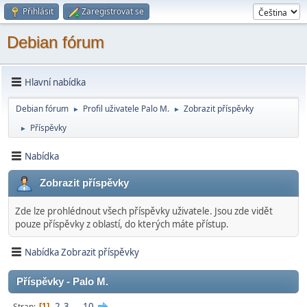
Přihlásit
Zaregistrovat se
Debian fórum
Hlavní nabídka
Debian fórum
Profil uživatele Palo M.
Zobrazit příspěvky
►
►
Příspěvky
►
Nabídka
Zobrazit příspěvky
Zde lze prohlédnout všech příspěvky uživatele. Jsou zde vidět
pouze příspěvky z oblastí, do kterých máte přístup.
Nabídka Zobrazit příspěvky
Příspěvky - Palo M.
2
3
...
10
Stran
1