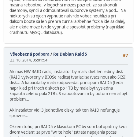
masina rebootne, v logoch si mozes pozriet, ze sa ukoncili
daemony, syncli a odmountovali suborove systemy a pod... Na
niektorych strojoch vypnutie natvrdo vobec neublizi a pri
dalsom boote sa len prehra zurnal a zbehne fsck a ide sa dalej,
ale niekde moze tvrde vypnutie sposobit problemy (napriklad
crashnutu MySQL databazu).
Všeobecná podpora
/
Re:Debian Raid 5
#7
23. 10. 2014, 05:01:54
Ak mas HW RAID radic, instalator by mal vidiet len jediny disk
(RAID vytvoreny v BIOSe radica) tvariaci sa (vacsinou) ako SCSI
disk... A kapacita by mala zodpovedat principom RAID5 (teda
napriklad pri troch diskoch po 1TB by mala byt vysledna
kapacita celeho pola 2TB). S nabootovanim by potom nemal byt
problem...
Ak instalator vidi 3 jednotlive disky, tak ten RAID nefunguje
spravne...
Okrem toho, pri RAID5 v klasickom PC by som bol opatrny kvoli
dvom veciam: za prve "write hole" (strata napajania pocas