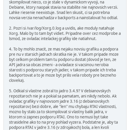
skompilovat nieco, co je stale v dynamickom vyvoji, na
Debiane, ktory naopak stavia na stabilite nie najnovsich verzii.
Lahke riesenie neexistuje. Snad len skusit, ci sa potrebna
novsia verzia nenachadza v backports a nainstalovat ho odtial.
2. Pozri si /var/log/Xorg.0.log a uvidis, ake moduly natahuje
Xorg. Malo by to tam byt vidiet. Pripadne over cez modprobe a
lsmod, ze ovladac intelackej grafiky ide natiahnut.
4. To by mohlo znacit, ze mas nejaku novsiu grafiku a podpora
pre nu v starsich jadrach skratka nie je. V takom pripade moze
byt celkom problem tam tu podporu dostat (dovod je ten, ze
API jadra sa obcas zmeni - a ovladace si vacsinou nerobia
starosti s podporou starych jadier, v takom pripade ich treba
backportovat a to je moze byt prilis vela roboty pre bezneho
cloveka).
5. Odkial si vlastne zobral to jadro 3.4.9? V debianovskych
repozitaroch nie je a pokial sa pamatam, ani nikdy nebolo. Ak
ovladac grafiky v najnovsom jadre 3.16 (z debianovskych
repozitarov) bezi dobre, ale "len" mu chybaju RTAI vlastnosti,
mozno by stalo za to skompilovat si vlastny balik jadra, v
ktorom si zapnes podporu RTAI. Ono to nemusi byt take
strasidelne ako to na prvy pohlad vyzera. Podstatne je, aby ta
podpora RTAI v jadre 3.16 (v zdrojakoch) bola, a len kvoli