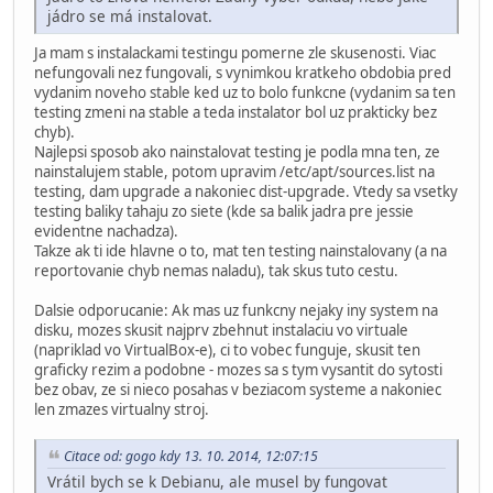
jádro se má instalovat.
Ja mam s instalackami testingu pomerne zle skusenosti. Viac
nefungovali nez fungovali, s vynimkou kratkeho obdobia pred
vydanim noveho stable ked uz to bolo funkcne (vydanim sa ten
testing zmeni na stable a teda instalator bol uz prakticky bez
chyb).
Najlepsi sposob ako nainstalovat testing je podla mna ten, ze
nainstalujem stable, potom upravim /etc/apt/sources.list na
testing, dam upgrade a nakoniec dist-upgrade. Vtedy sa vsetky
testing baliky tahaju zo siete (kde sa balik jadra pre jessie
evidentne nachadza).
Takze ak ti ide hlavne o to, mat ten testing nainstalovany (a na
reportovanie chyb nemas naladu), tak skus tuto cestu.
Dalsie odporucanie: Ak mas uz funkcny nejaky iny system na
disku, mozes skusit najprv zbehnut instalaciu vo virtuale
(napriklad vo VirtualBox-e), ci to vobec funguje, skusit ten
graficky rezim a podobne - mozes sa s tym vysantit do sytosti
bez obav, ze si nieco posahas v beziacom systeme a nakoniec
len zmazes virtualny stroj.
Citace od: gogo kdy 13. 10. 2014, 12:07:15
Vrátil bych se k Debianu, ale musel by fungovat