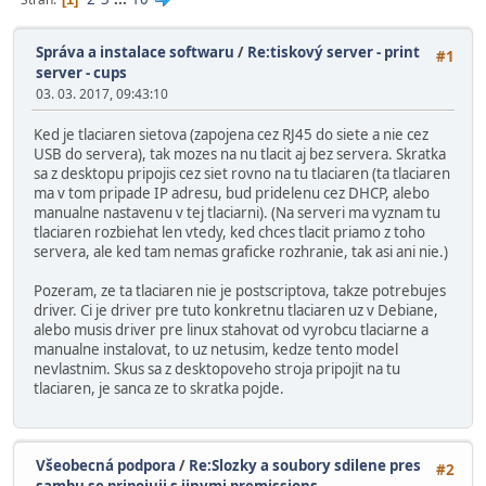
Správa a instalace softwaru
/
Re:tiskový server - print
#1
server - cups
03. 03. 2017, 09:43:10
Ked je tlaciaren sietova (zapojena cez RJ45 do siete a nie cez
USB do servera), tak mozes na nu tlacit aj bez servera. Skratka
sa z desktopu pripojis cez siet rovno na tu tlaciaren (ta tlaciaren
ma v tom pripade IP adresu, bud pridelenu cez DHCP, alebo
manualne nastavenu v tej tlaciarni). (Na serveri ma vyznam tu
tlaciaren rozbiehat len vtedy, ked chces tlacit priamo z toho
servera, ale ked tam nemas graficke rozhranie, tak asi ani nie.)
Pozeram, ze ta tlaciaren nie je postscriptova, takze potrebujes
driver. Ci je driver pre tuto konkretnu tlaciaren uz v Debiane,
alebo musis driver pre linux stahovat od vyrobcu tlaciarne a
manualne instalovat, to uz netusim, kedze tento model
nevlastnim. Skus sa z desktopoveho stroja pripojit na tu
tlaciaren, je sanca ze to skratka pojde.
Všeobecná podpora
/
Re:Slozky a soubory sdilene pres
#2
sambu se pripojuji s jinymi premissions