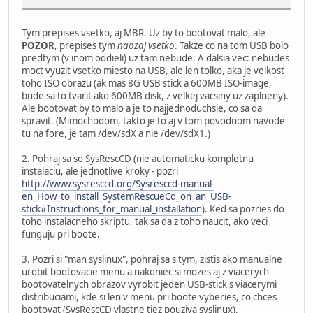
Tym prepises vsetko, aj MBR. Uz by to bootovat malo, ale
POZOR
, prepises tym
naozaj vsetko
. Takze co na tom USB bolo
predtym (v inom oddieli) uz tam nebude. A dalsia vec: nebudes
moct vyuzit vsetko miesto na USB, ale len tolko, aka je velkost
toho ISO obrazu (ak mas 8G USB stick a 600MB ISO-image,
bude sa to tvarit ako 600MB disk, z velkej vacsiny uz zaplneny).
Ale bootovat by to malo a je to najjednoduchsie, co sa da
spravit. (Mimochodom, takto je to aj v tom povodnom navode
tu na fore, je tam /dev/sdX a nie /dev/sdX1.)
2. Pohraj sa so SysRescCD (nie automaticku kompletnu
instalaciu, ale jednotlive kroky - pozri
http://www.sysresccd.org/Sysresccd-manual-
en_How_to_install_SystemRescueCd_on_an_USB-
stick#Instructions_for_manual_installation
). Ked sa pozries do
toho instalacneho skriptu, tak sa da z toho naucit, ako veci
funguju pri boote.
3. Pozri si "man syslinux", pohraj sa s tym, zistis ako manualne
urobit bootovacie menu a nakoniec si mozes aj z viacerych
bootovatelnych obrazov vyrobit jeden USB-stick s viacerymi
distribuciami, kde si len v menu pri boote vyberies, co chces
bootovat (SysRescCD vlastne tiez pouziva syslinux).