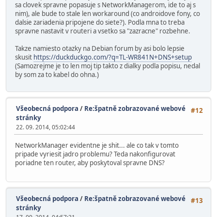
sa clovek spravne popasuje s NetworkManagerom, ide to aj s
nim), ale bude to stale len workaround (co androidove fony, co
dalsie zariadenia pripojene do siete?). Podla mna to treba
spravne nastavit v routeri a vsetko sa "zazracne" rozbehne.
Takze namiesto otazky na Debian forum by asi bolo lepsie
skusit
https://duckduckgo.com/?q=TL-WR841N+DNS+setup
(Samozrejme je to len moj tip takto z dialky podla popisu, nedal
by som za to kabel do ohna.)
Všeobecná podpora
/
Re:špatně zobrazované webové
#12
stránky
22. 09. 2014, 05:02:44
NetworkManager evidentne je shit... ale co tak v tomto
pripade vyriesit jadro problemu? Teda nakonfigurovat
poriadne ten router, aby poskytoval spravne DNS?
Všeobecná podpora
/
Re:špatně zobrazované webové
#13
stránky