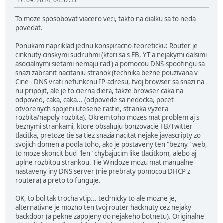
17. 09. 2014, 04:57:31
To moze sposobovat viacero veci, takto na dialku sa to neda
povedat.
Ponukam napriklad jednu konspiracno-teoreticku: Router je
cinknuty cinskymi sudruhmi (ktori sa s FB, YT a nejakymi dalsimi
asocialnymi sietami nemaju radi) a pomocou DNS-spoofingu sa
snazi zabranit nacitaniu stranok (technika bezne pouzivana v
Cine - DNS vrati nefunkcnu IP-adresu, tvoj browser sa snazi na
nu pripojit, ale je to cierna diera, takze browser caka na
odpoved, caka, caka... (odpovede sa nedocka, pocet
otvorenych spojeni utesene rastie, stranka vyzera
rozbita/napoly rozbita). Okrem toho mozes mat problem aj s
beznymi strankami, ktore obsahuju bonzovacie FB/Twitter
tlacitka, pretoze tie sa tiez snazia nacitat nejake javascripty zo
svojich domen a podla toho, ako je postaveny ten "bezny" web,
to moze skoncit bud "len" chybajucim like tlacitkom, alebo aj
uplne rozbitou strankou. Tie Windoze mozu mat manualne
nastaveny iny DNS server (nie prebraty pomocou DHCP z
routera) a preto to funguje.
OK, to bol tak trocha vtip... technicky to ale mozne je,
alternativne je mozno ten tvoj router hacknuty cez nejaky
backdoor (a pekne zapojeny do nejakeho botnetu). Originalne