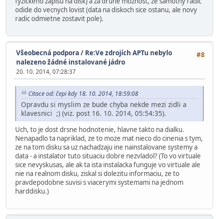
fyzickeho zapisu na disk) a za druhe moznost, ze samotny radic
odide do vecnych lovist (data na diskoch sice ostanu, ale novy
radic odmietne zostavit pole).
Všeobecná podpora
/
Re:Ve zdrojích APTu nebylo
#8
nalezeno žádné instalované jádro
20. 10. 2014, 07:28:37
Citace od: čepi kdy 18. 10. 2014, 18:59:08
Opravdu si myslim ze bude chyba nekde mezi zidli a
klavesnici ;) (viz. post 16. 10. 2014, 05:54:35).
Uch, to je dost drsne hodnotenie, hlavne takto na dialku.
Nenapadlo ta napriklad, ze to moze mat nieco do cinenia s tym,
ze na tom disku sa uz nachadzaju ine nainstalovane systemy a
data - a instalator tuto situaciu dobre nezvladol? (To vo virtuale
sice nevyskusas, ale ak ta ista instalacka funguje vo virtuale ale
nie na realnom disku, ziskal si dolezitu informaciu, ze to
pravdepodobne suvisi s viacerymi systemami na jednom
harddisku.)