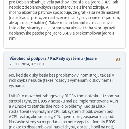
pre Debian obsahuje vela patchov. Ked si si dal jadro 3.4.9, tak
nebolo z debianovskych repozitarov ale z ineho zdroja. A
mozno absencia patchov sposobuje, ze grafika sa neda nastavit
(napriklad aj preto, ze nastavenie grafiky suvisi nielen s jadrom,
ale aj s xorg-* balikmi). Takze mozno kompilacia ovladacov z
Intelackej stranky nie je ta spravna akcia a treba skor upravit
debianovske patche pre jadro 3.4.9 a prekompilovat jadro s
nimi.
Všeobecná podpora
/
Re:Pády systému - Jessie
#5
23. 12. 2014, 07:33:51
No, ked tie disky bezia bez problemov v inom stroji, tak asi v
nich chyba nebude (takze rosady s vymenami diskov nemali
vyznam).
IMHO to moze byt zabugovany BIOS v tom notasku. Uz som sa
stretol s tym, ze BIOS v notasku mal zle implementovane ACPI
a v Linuxe to standardne robilo problemy. Ked sa Linux
nastartoval s vypnutym ACPI, tak system chodil, ovsem bez
ACPI featur, ako senzory, CPU governors, zaspavanie a pod.
Nastastie vtedy sa mi podarilo na nete vypatrat fixnuty BIOS
(niekto to disasembloval, nasiel chybu, opravil, hodil na net),