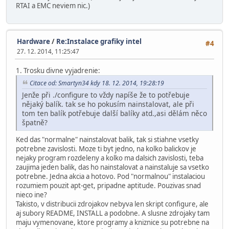
RTAI a EMC neviem nic.)
Hardware
/
Re:Instalace grafiky intel
#4
27. 12. 2014, 11:25:47
1. Trosku divne vyjadrenie:
Citace od: Smartyn34 kdy 18. 12. 2014, 19:28:19
Jenže při ./configure to vždy napíše že to potřebuje
nějaký balík. tak se ho pokusím nainstalovat, ale při
tom ten balík potřebuje další balíky atd.,asi dělám něco
špatně?
Ked das "normalne" nainstalovat balik, tak si stiahne vsetky
potrebne zavislosti. Moze ti byt jedno, na kolko balickov je
nejaky program rozdeleny a kolko ma dalsich zavislosti, teba
zaujima jeden balik, das ho nainstalovat a nainstaluje sa vsetko
potrebne. Jedna akcia a hotovo. Pod "normalnou" instalaciou
rozumiem pouzit apt-get, pripadne aptitude. Pouzivas snad
nieco ine?
Takisto, v distribucii zdrojakov nebyva len skript configure, ale
aj subory README, INSTALL a podobne. A slusne zdrojaky tam
maju vymenovane, ktore programy a kniznice su potrebne na