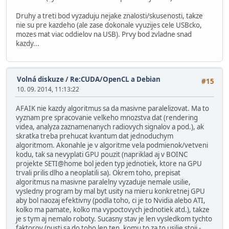
Druhy a treti bod vyzaduju nejake znalosti/skusenosti, takze
nie su pre kazdeho (ale zase dokonale vyuzijes cele USBcko,
mozes mat viac oddielov na USB). Prvy bod zvladne snad
kazdy...
Volná diskuze
/
Re:CUDA/OpenCL a Debian
#15
10. 09. 2014, 11:13:22
AFAIK nie kazdy algoritmus sa da masivne paralelizovat. Ma to
vyznam pre spracovanie velkeho mnozstva dat (rendering
videa, analyza zaznamenanych radiovych signalov a pod.), ak
skratka treba prehucat kvantum dat jednoduchym
algoritmom. Akonahle je v algoritme vela podmienok/vetveni
kodu, tak sa nevyplati GPU pouzit (napriklad aj v BOINC
projekte SETI@home bol jeden typ jednotiek, ktore na GPU
trvali prilis dlho a neoplatili sa). Okrem toho, prepisat
algoritmus na masivne paralelny vyzaduje nemale usilie,
vysledny program by mal byt usity na mieru konkretnej GPU
aby bol naozaj efektivny (podla toho, ci je to Nvidia alebo ATI,
kolko ma pamate, kolko ma vypoctovych jednotiek atd.), takze
je s tym aj nemalo roboty. Sucasny stav je len vysledkom tychto
faktorov (pusti sa do toho len ten, komu to za to usilie stoji -