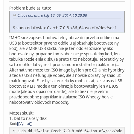
Problem bude asi tuto:
Citace od: marp kdy 12. 09. 2014, 10:20:00
$ sudo dd if=slax-Czech-7.0.8-x86_64.iso of=/dev/sdc
1
IMHO sice zapises bootovatelny obraz do prveho oddielu na
USB (a bootsektor prveho oddielu aj obsahuje bootovatelny
kod), ale v MBR USB sticku nie je ten oddiel oznaceny ako
bootovatelny, pripadne tam vobec nie je spustitelny kod, len
tabulka rozdelenia disku) a preto ti to nebootuje. Teoreticky by
sa to mohlo dat vyriesit programom install-mbr (balik mbr)...
Alternativne moze ten ISO image byt len pre CD a nie hybridny
a teda z USB nefunguje vobec, ale s novsie obrazy by snad uz
mali fungovat. Este by sa teoreticky mohlo stat, ze skusas USB
bootovat v EFI mode a ten obraz je bootovatelny len v BIOS
mode (alebo v opacnom garde), ale to tiez nie je velmi
pravdepodobne (napriklad instalacne ISO Wheezy-ho vie
nabootovat v obidvoch modoch).
Mozes skusit:
1. Dat to na cely disk
Kód
[Vybrat]
$ sudo dd if=slax-Czech-7.0.8-x86_64.iso of=/dev/sdc