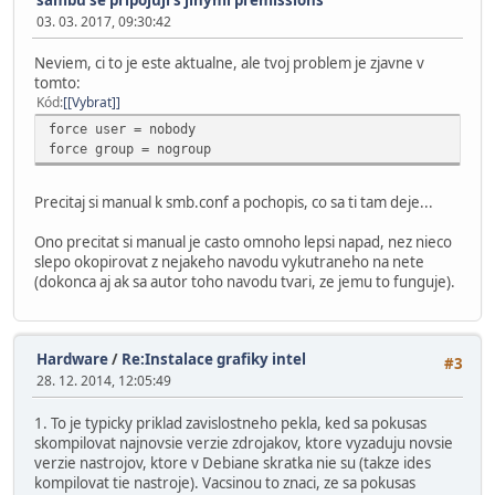
03. 03. 2017, 09:30:42
Neviem, ci to je este aktualne, ale tvoj problem je zjavne v
tomto:
Kód
[Vybrat]
force user = nobody
force group = nogroup
Precitaj si manual k smb.conf a pochopis, co sa ti tam deje...
Ono precitat si manual je casto omnoho lepsi napad, nez nieco
slepo okopirovat z nejakeho navodu vykutraneho na nete
(dokonca aj ak sa autor toho navodu tvari, ze jemu to funguje).
Hardware
/
Re:Instalace grafiky intel
#3
28. 12. 2014, 12:05:49
1. To je typicky priklad zavislostneho pekla, ked sa pokusas
skompilovat najnovsie verzie zdrojakov, ktore vyzaduju novsie
verzie nastrojov, ktore v Debiane skratka nie su (takze ides
kompilovat tie nastroje). Vacsinou to znaci, ze sa pokusas