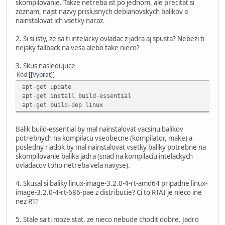
skompilovanie. Takze netreba ist po jednom, ale precitat si
zoznam, najst nazvy prislusnych debianovskych balikov a
nainstalovat ich vsetky naraz.
2. Si si isty, ze sa ti intelacky ovladac z jadra aj spusta? Nebezi ti
nejaky fallback na vesa alebo take nieco?
3. Skus nasledujuce
Kód
[Vybrat]
apt-get update
apt-get install build-essential
apt-get build-dep linux
Balik build-essential by mal nainstalovat vacsinu balikov
potrebnych na kompilacu vseobecne (kompilator, make) a
posledny riadok by mal nainstalovat vsetky baliky potrebne na
skompilovanie balika jadra (snad na kompilaciu intelackych
ovladacov toho netreba vela navyse).
4. Skusal si baliky linux-image-3.2.0-4-rt-amd64 pripadne linux-
image-3.2.0-4-rt-686-pae z distribucie? Ci to RTAI je nieco ine
nez RT?
5. Stale sa ti moze stat, ze nieco nebude chodit dobre. Jadro