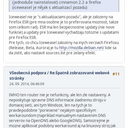
(jednoduše nainstalovat) cinnamon 2.2 a firefox
(iceweasel je nějak s aktualizací pozadu)
Iceweasel nie je "s aktualizaciami pozadu", ale je zalozeny na
Firefox ESR (pre mna osobne je to preferovana moznost, takze
som celkom rad). ESR ma len bezpecnostne updaty (nie nove
funkcie) a updaty pre Iceweasel vychadzaju totozne s updatami
pre Firefox ESR.
Pre tych, co chcu Iceweasel zalozeny na inych verziach Firefoxu
(Release, Beta, Aurora) je tu
http://mozilla.debian.net/
kde sa
da zistit, ako nastavit sources.list pre zelany efekt.
Všeobecná podpora
/
Re:špatně zobrazované webové
#11
stránky
24. 09. 2014, 06:46:09
IMHO ten router nie je nefunkcny, ale len zle nastaveny. A
neposkytuje spravne DNS informacie ziadnemu stroju v
domacej sieti, ani tym Windoze, len na tych je to
pravdepodobne "poriesene" nejakym specifickym
workaroundom (napriklad manualnym nastavenim DNS
serverov na OpenDNS alebo GoogleDNS). Samozrejme je
mozne aplikovat podobny workaround aj na linuxovy stroj (ak