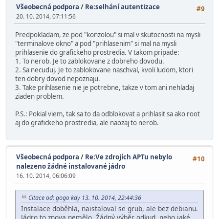
Všeobecná podpora
/
Re:selhání autentizace
#9
20. 10. 2014, 07:11:56
Predpokladam, ze pod "konzolou" si mal v skutocnosti na mysli
"terminalove okno" a pod "prihlasenim" si mal na mysli
prihlasenie do grafickeho prostredia. V takom pripade:
1. To nerob. Je to zablokovane z dobreho dovodu.
2. Sa necuduj. Je to zablokovane naschval, kvoli ludom, ktori
ten dobry dovod nepoznaju.
3. Take prihlasenie nie je potrebne, takze v tom ani nehladaj
ziaden problem.
P.S.: Pokial viem, tak sa to da odblokovat a prihlasit sa ako root
aj do grafickeho prostredia, ale naozaj to nerob.
Všeobecná podpora
/
Re:Ve zdrojích APTu nebylo
#10
nalezeno žádné instalované jádro
16. 10. 2014, 06:06:09
Citace od: gogo kdy 13. 10. 2014, 22:44:36
Instalace doběhla, naistaloval se grub, ale bez debianu.
Jádro to znova nemělo. Žádný výběr odkud, nebo jaké