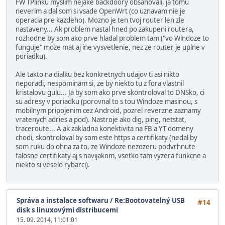
FW TPlinku myslim nejake backdoory obsahovali, ja tomu
neverim a dal som si vsade OpenWrt (co uznavam nie je
operacia pre kazdeho). Mozno je ten tvoj router len zle
nastaveny... Ak problem nastal hned po zakupeni routera,
rozhodne by som ako prve hladal problem tam ("vo Windoze to
funguje" moze mat aj ine vysvetlenie, nez ze router je uplne v
poriadku).
Ale takto na dialku bez konkretnych udajov ti asi nikto
neporadi, nespominam si, ze by niekto tu z fora vlastnil
kristalovu gulu... Ja by som ako prve skontroloval to DNSko, ci
su adresy v poriadku (porovnal to s tou Windoze masinou, s
mobilnym pripojenim cez Android, pozrel reverzne zaznamy
vratenych adries a pod). Nastroje ako dig, ping, netstat,
traceroute... A ak zakladna konektivita na FB a YT domeny
chodi, skontroloval by som este https a certifikaty (nedal by
som ruku do ohna za to, ze Windoze nezozeru podvrhnute
falosne certifikaty aj s navijakom, vsetko tam vyzera funkcne a
niekto si veselo rybarci).
Správa a instalace softwaru
/
Re:Bootovatelný USB
#14
disk s linuxovými distribucemi
15. 09. 2014, 11:01:01