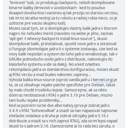
"lenivosti" ludi, co produkuju backports, neboli skompilovane
binarne baliky (lenivosti v uvodzovkach - ked to pouziva
dvaapol cloveka ktori vacsinou aj tak preziju so starsou verziou,
tak im to skratka nestoji za tu robotu a radsej robia nieco, co je
uzitocne pre vacsiu skupinu ludi).
Mozes zacat tym, ze si skompilujes vlastny balik jadra v ktorom
najprv nic nebudes menit (navodov na webe je plno, zacinas
"apt-get -t wheezy-backports install linux-source"), skusis
skompilovat balik, priinstalovat, spustit nove jadro a otestovat
ci funguje (dovtedajsie jadra ti v systeme zostavaju, cize ked sa
novy balik nepodari a system do toho jadra nenabootuje, tak v
GRUBe jednoducho zvolis jadro z distribucie, nabootujes do
klasickeho systemu a ide sa dalej). No a ked zvladnes
rekompilaciu jadra so standardnou konfiguraciou, mozes skusit
aj RTAI verziu a snad budes nakoniec uspesny...
Vyhoda balika linux-source (oproti vanilla jadru z
kernel.org
) je
ta, ze uz obsahuje nejake patche specificke pre Debian, takze
by malo chodit trosilinku lepsie. Samozrejme, ak sa nikto
doteraz neobtazoval s RTAI v jadre 3.16 pre Debian, mozno
tam budu nejake problemiky...
Ked sa pozriem na tie dve alternativy (prva je zobrat jadro
3.4.9 s RTAI "bohvieodkial" a snazit sa nan napasovat najnovsie
intelacke ovladace a druha je zobrat zdrojaky jadra 3.16 z
distribucie a snazit sa v nich zapnut RTAI), zda sa mi lepsi napad
skusit to s jadrom 3.16. (Samozrejme je to rada bez zaruky, o