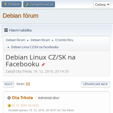
Přihlásit
Zaregistrovat se
Debian fórum
Hlavní nabídka
Debian fórum
Debian fórum
O tomto fóru
►
►
Debian Linux CZ/SK na Facebooku
►
Debian Linux CZ/SK na
Facebooku
Založil Ota Trkola, 19. 12. 2019, 20:14:35
Stran
1
DOLŮ
UŽIVATELSKÉ AKCE
Ota Trkola
Administrátor
19. 12. 2019, 20:14:35
Poslední úprava
: 19. 12. 2019, 20:18:07 od: Ota Trkola