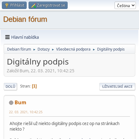
Přihlásit
Zaregistrovat se
Debian fórum
Hlavní nabídka
Debian fórum
Dotazy
Všeobecná podpora
Digitálny podpis
►
►
►
Digitálny podpis
Založil Bum, 22. 03. 2021, 10:42:25
Stran
1
DOLŮ
UŽIVATELSKÉ AKCE
Bum
22. 03. 2021, 10:42:25
Ahojte riešil už niekto digitálny podpis cez op na stránkach
niekto ?