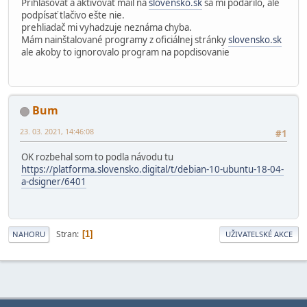
Prihlasovať a aktivovať mail na
slovensko.sk
sa mi podarilo, ale
podpísať tlačivo ešte nie.
prehliadač mi vyhadzuje neznáma chyba.
Mám nainštalované programy z oficiálnej stránky
slovensko.sk
ale akoby to ignorovalo program na popdisovanie
Bum
23. 03. 2021, 14:46:08
#1
OK rozbehal som to podla návodu tu
https://platforma.slovensko.digital/t/debian-10-ubuntu-18-04-
a-dsigner/6401
Stran
1
NAHORU
UŽIVATELSKÉ AKCE