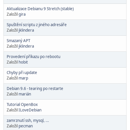
Aktualizace Debianu 9 Stretch (stable)
Založil
gira
Spuštění scriptu z jiného adresáře
Založil
jklindera
Smazaný APT
Založil
jklindera
Provedení příkazu po rebootu
Založil
hobit
Chyby při update
Založil
marp
Debian 9.6 - tearing po restarte
Založil
marián
Tutorial OpenBox
Založil
ILoveDebian
zamrznutí ssh, mysql, ...
Založil
pecman