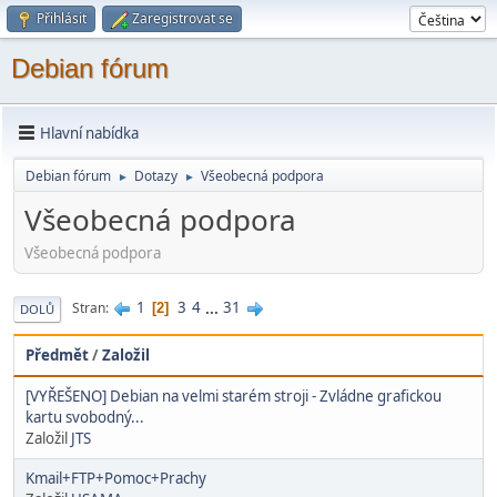
Přihlásit
Zaregistrovat se
Debian fórum
Hlavní nabídka
Debian fórum
Dotazy
Všeobecná podpora
►
►
Všeobecná podpora
Všeobecná podpora
1
3
4
...
31
Stran
2
DOLŮ
Předmět
/
Založil
[VYŘEŠENO] Debian na velmi starém stroji - Zvládne grafickou
kartu svobodný...
Založil
JTS
Kmail+FTP+Pomoc+Prachy