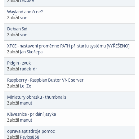
Založil
USAMA
Wayland ano či ne?
Založil
sian
Debian Sid
Založil
sian
XFCE - nastavení proměnné PATH při startu systému [VYŘEŠENO]
Založil
Jan Skořepa
Pidgin - zvuk
Založil
radek_dr
Raspberry - Raspbian Buster VNC server
Založil
Le_Ze
Miniatury obrazku - thumbnails
Založil
manut
Klávesnice - pridání jazyka
Založil
manut
oprava apt zdroje pomoc
Založil
Pavlos858