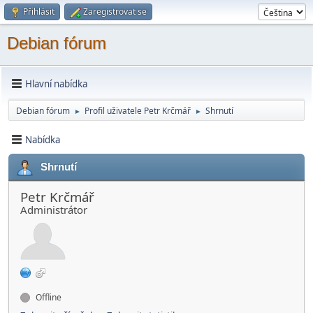
Přihlásit
Zaregistrovat se
Debian fórum
Hlavní nabídka
Debian fórum
Profil uživatele Petr Krčmář
Shrnutí
►
►
Nabídka
Shrnutí
Petr Krčmář
Administrátor
Offline