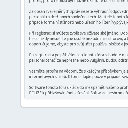
proces, proto nemusí být možné okamžitě odstranit nebo u
Za obsah zveřejněných zpráv nesete výhradní odpovědnos
personálu a dceřinných společnostech. Majitelé tohoto fór
případě formální stížnosti nebo úředního řízení vyplývaj
Při registraci si můžete zvolit své uživatelské jméno. Do
heslo nikdy nesdělíte jiné osobě než administrátorovi, 
doporučujeme, abyste pro svůj účet používali složité a jed
Po registraci a po přihlášení do tohoto fóra si budete mo
personál označí za nepřesné nebo vulgární, budou odst
Vezměte prosím na vědomí, že s každým příspěvkem je z
internetových služeb. K tomu dojde pouze v případě záv
Software tohoto fóra ukládá do mezipaměti vašeho prohlíž
POUZE k přihlašování/odhlašování. Software neshromažďu