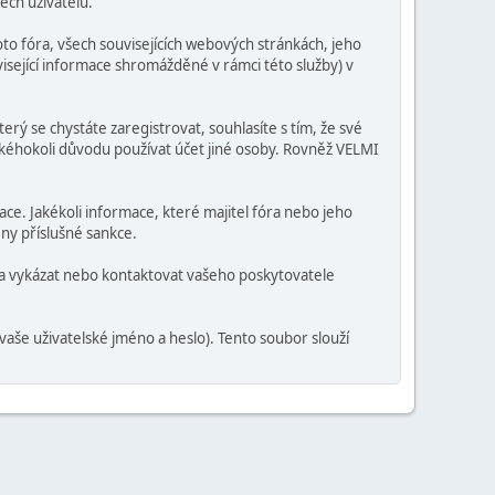
ech uživatelů.
o fóra, všech souvisejících webových stránkách, jeho
visející informace shromážděné v rámci této služby) v
erý se chystáte zaregistrovat, souhlasíte s tím, že své
jakéhokoli důvodu používat účet jiné osoby. Rovněž VELMI
mace. Jakékoli informace, které majitel fóra nebo jeho
ny příslušné sankce.
ra vykázat nebo kontaktovat vašeho poskytovatele
vaše uživatelské jméno a heslo). Tento soubor slouží