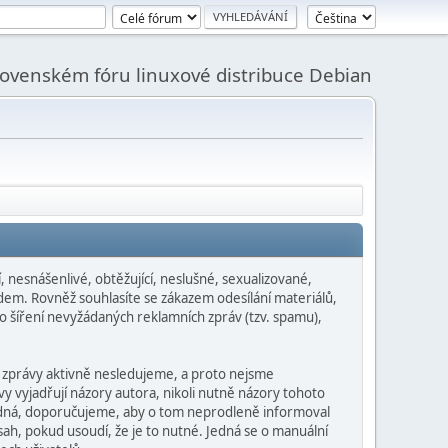
slovenském fóru linuxové distribuce Debian
 nesnášenlivé, obtěžující, neslušné, sexualizované,
dem. Rovněž souhlasíte se zákazem odesílání materiálů,
o šíření nevyžádaných reklamních zpráv (tzv. spamu),
 zprávy aktivně nesledujeme, a proto nejsme
y vyjadřují názory autora, nikoli nutně názory tohoto
hodná, doporučujeme, aby o tom neprodleně informoval
ah, pokud usoudí, že je to nutné. Jedná se o manuální