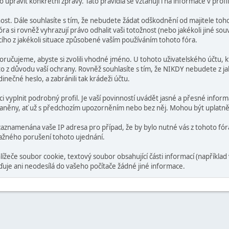
pravit konkrétní zprávy. Tato pravidla se vztahují i na informace v profil
t. Dále souhlasíte s tím, že nebudete žádat odškodnění od majitele tohot
a si rovněž vyhrazují právo odhalit vaši totožnost (nebo jakékoli jiné sou
ícího z jakékoli situace způsobené vaším používáním tohoto fóra.
poručujeme, abyste si zvolili vhodné jméno. U tohoto uživatelského účtu, kt
a to z důvodu vaší ochrany. Rovněž souhlasíte s tím, že NIKDY nebudete z 
inečné heslo, a zabránili tak krádeži účtu.
ci vyplnit podrobný profil. Je vaší povinností uvádět jasné a přesné infor
raněny, ať už s předchozím upozorněním nebo bez něj. Mohou být uplatně
aznamenána vaše IP adresa pro případ, že by bylo nutné vás z tohoto fó
ažného porušení tohoto ujednání.
eče soubor cookie, textový soubor obsahující části informací (například 
je ani neodesílá do vašeho počítače žádné jiné informace.