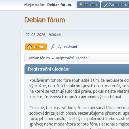
Vítejte na fóru
Debian fórum
.
Přihlásit
Zaregistrova
Debian fórum
07. 08. 2026, 19:06:46
Domů
Vyhledávání
Debian fórum
Registrační ujednání
►
Registrační ujednání
Používáním tohoto fóra souhlasíte s tím, že nebudete od
výhružné, narušující soukromí jiných osob, materiály se
na které se vztahují autorská práva, pokud nejste vlast
inzerce, řetězových dopisů a pyramidových schémat.
Prosíme, berte na vědomí, že pro personál fóra není m
zodpovědní za jejich obsah. Nezaručujeme přesnost, úpln
fóra, jeho personálu, dceřiných společností nebo vlast
správce nebo moderátora tohoto fóra. Personál a majitel