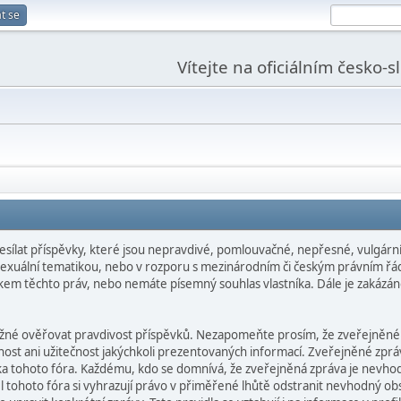
t se
Vítejte na oficiálním česko-
esílat příspěvky, které jsou nepravdivé, pomlouvačné, nepřesné, vulgární,
 sexuální tematikou, nebo v rozporu s mezinárodním či českým právním řá
níkem těchto práv, nebo nemáte písemný souhlas vlastníka. Dále je zakázán
ožné ověřovat pravdivost příspěvků. Nezapomeňte prosím, že zveřejněné
ost ani užitečnost jakýchkoli prezentovaných informací. Zveřejněné zpráv
níka tohoto fóra. Každému, kdo se domnívá, že zveřejněná zpráva je nev
 tohoto fóra si vyhrazují právo v přiměřené lhůtě odstranit nevhodný obs