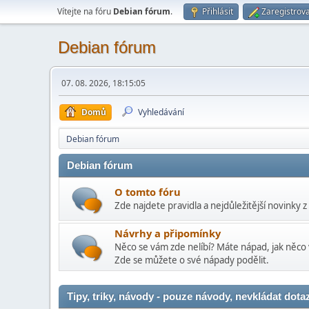
Vítejte na fóru
Debian fórum
.
Přihlásit
Zaregistrova
Debian fórum
07. 08. 2026, 18:15:05
Domů
Vyhledávání
Debian fórum
Debian fórum
O tomto fóru
Zde najdete pravidla a nejdůležitější novinky z
Návrhy a připomínky
Něco se vám zde nelíbí? Máte nápad, jak něco 
Zde se můžete o své nápady podělit.
Tipy, triky, návody - pouze návody, nevkládat dota