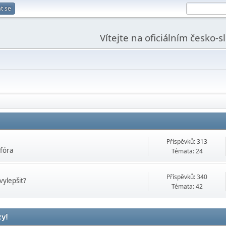
t se
Vítejte na oficiálním česko-
Příspěvků: 313
 fóra
Témata: 24
Příspěvků: 340
vylepšit?
Témata: 42
zy!