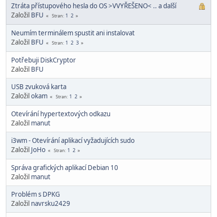
Ztráta přístupového hesla do OS >VVYŘEŠENO< .. a další
Založil
BFU
1
2
Stran
Neumím terminálem spustit ani instalovat
Založil
BFU
1
2
3
Stran
Potřebuji DiskCryptor
Založil
BFU
USB zvuková karta
Založil
okam
1
2
Stran
Otevírání hypertextových odkazu
Založil
manut
i3wm - Otevírání aplikací vyžadujících sudo
Založil
JoHo
1
2
Stran
Správa grafických aplikací Debian 10
Založil
manut
Problém s DPKG
Založil
navrsku2429