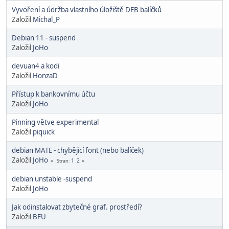
Vyvoření a údržba vlastního úložiště DEB balíčků
Založil
Michal_P
Debian 11 - suspend
Založil
JoHo
devuan4 a kodi
Založil
HonzaD
Přístup k bankovnímu účtu
Založil
JoHo
Pinning větve experimental
Založil
piquick
debian MATE - chybějící font (nebo balíček)
Založil
JoHo
1
2
Stran
debian unstable -suspend
Založil
JoHo
Jak odinstalovat zbytečné graf. prostředí?
Založil
BFU