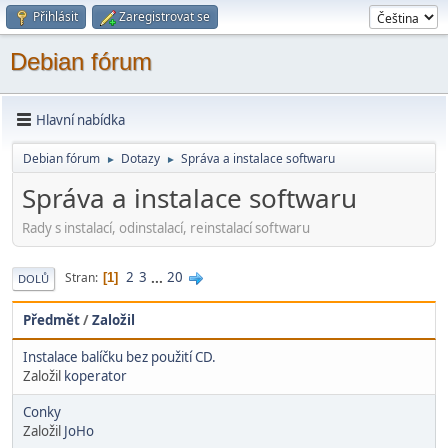
Přihlásit
Zaregistrovat se
Debian fórum
Hlavní nabídka
Debian fórum
Dotazy
Správa a instalace softwaru
►
►
Správa a instalace softwaru
Rady s instalací­, odinstalací, reinstalací softwaru
2
3
...
20
Stran
1
DOLŮ
Předmět
/
Založil
Instalace balíčku bez použití CD.
Založil
koperator
Conky
Založil
JoHo