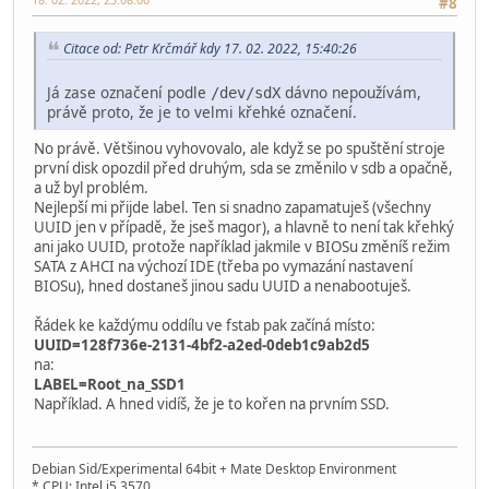
#8
Citace od: Petr Krčmář kdy 17. 02. 2022, 15:40:26
Já zase označení podle
dávno nepoužívám,
/dev/sdX
právě proto, že je to velmi křehké označení.
No právě. Většinou vyhovovalo, ale když se po spuštění stroje
první disk opozdil před druhým, sda se změnilo v sdb a opačně,
a už byl problém.
Nejlepší mi přijde label. Ten si snadno zapamatuješ (všechny
UUID jen v případě, že jseš magor), a hlavně to není tak křehký
ani jako UUID, protože například jakmile v BIOSu změníš režim
SATA z AHCI na výchozí IDE (třeba po vymazání nastavení
BIOSu), hned dostaneš jinou sadu UUID a nenabootuješ.
Řádek ke každýmu oddílu ve fstab pak začíná místo:
UUID=128f736e-2131-4bf2-a2ed-0deb1c9ab2d5
na:
LABEL=Root_na_SSD1
Například. A hned vidíš, že je to kořen na prvním SSD.
Debian Sid/Experimental 64bit + Mate Desktop Environment
* CPU: Intel i5 3570