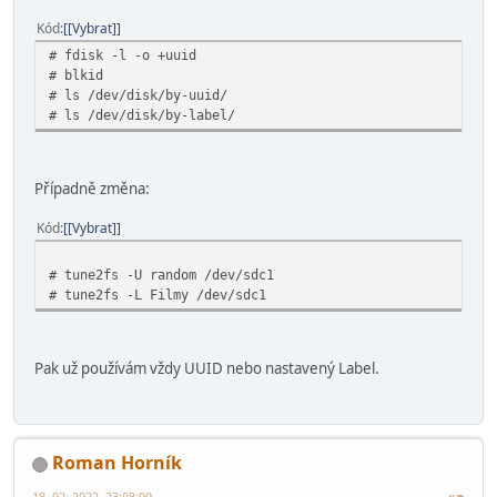
Kód
[Vybrat]
# fdisk -l -o +uuid
# blkid
# ls /dev/disk/by-uuid/
# ls /dev/disk/by-label/
Případně změna:
Kód
[Vybrat]
# tune2fs -U random /dev/sdc1
# tune2fs -L Filmy /dev/sdc1
Pak už používám vždy UUID nebo nastavený Label.
Roman Horník
18. 02. 2022, 23:08:00