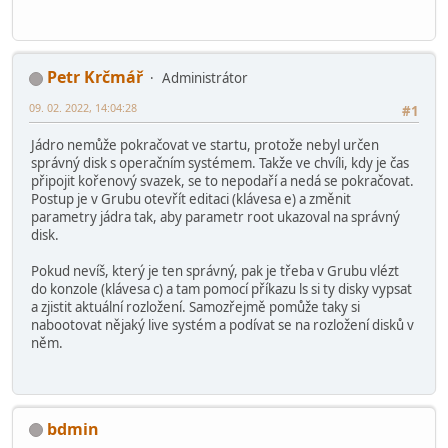
Petr Krčmář
Administrátor
09. 02. 2022, 14:04:28
#1
Jádro nemůže pokračovat ve startu, protože nebyl určen
správný disk s operačním systémem. Takže ve chvíli, kdy je čas
připojit kořenový svazek, se to nepodaří a nedá se pokračovat.
Postup je v Grubu otevřít editaci (klávesa e) a změnit
parametry jádra tak, aby parametr root ukazoval na správný
disk.
Pokud nevíš, který je ten správný, pak je třeba v Grubu vlézt
do konzole (klávesa c) a tam pomocí příkazu ls si ty disky vypsat
a zjistit aktuální rozložení. Samozřejmě pomůže taky si
nabootovat nějaký live systém a podívat se na rozložení disků v
něm.
bdmin