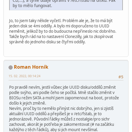
CD,...), a tyhle údaje opravíš v /etc/fstab na disku. Pak
by to mělo fungovat.
Jo, to jsem taky někde vyčetl. Problém ale je, že to má být
jeden disk se 4mi oddíly. A bylo mi doporučeno to UUID
neměnit, jelikož by to do budoucna nepřineslo nic dobrého.
Takže bych rád na to nastavení Clonezilly, jak to zkopírovat
správně do jednoho disku se čtyřmi oddíly.
Roman Horník
15. 02. 2022, 00:14:24
#5
Po pravdě nevím, jestli vůbec jde UUID disku/oddílů změnit
podle svýho, ani podle čeho se počítá. Mně stačilo změnit v
BIOSu režim SATA a mohl jsem zapomenout na boot, protože
došlo k jejich změně.
Nevím, proč by to nemělo přinýst nic dobrýho, jen si zjistíš
aktuální UUID oddílů a přepíšeš je v /etc/fstab, je to
jednorázově. Původní řádky můžeš z nostalgie/pro sichr
zachovat, akorát je potřeba je zakomentovat (# na začátku
každýho z těch řádků), aby si jich mount nevšímal.