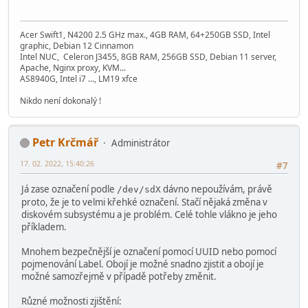
Acer Swift1, N4200 2.5 GHz max., 4GB RAM, 64+250GB SSD, Intel
graphic, Debian 12 Cinnamon
Intel NUC, Celeron J3455, 8GB RAM, 256GB SSD, Debian 11 server,
Apache, Nginx proxy, KVM...
AS8940G, Intel i7 ..., LM19 xfce
Nikdo není dokonalý !
Petr Krčmář
Administrátor
17. 02. 2022, 15:40:26
#7
Já zase označení podle
dávno nepoužívám, právě
/dev/sdX
proto, že je to velmi křehké označení. Stačí nějaká změna v
diskovém subsystému a je problém. Celé tohle vlákno je jeho
příkladem.
Mnohem bezpečnější je označení pomocí UUID nebo pomocí
pojmenování Label. Obojí je možné snadno zjistit a obojí je
možné samozřejmě v případě potřeby změnit.
Různé možnosti zjištění: