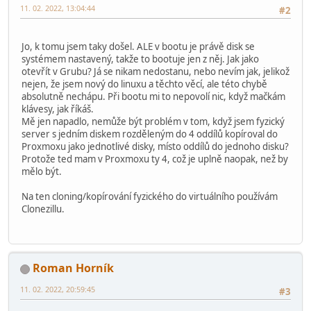
11. 02. 2022, 13:04:44
#2
Jo, k tomu jsem taky došel. ALE v bootu je právě disk se
systémem nastavený, takže to bootuje jen z něj. Jak jako
otevřít v Grubu? Já se nikam nedostanu, nebo nevím jak, jelikož
nejen, že jsem nový do linuxu a těchto věcí, ale této chybě
absolutně nechápu. Při bootu mi to nepovolí nic, když mačkám
klávesy, jak říkáš.
Mě jen napadlo, nemůže být problém v tom, když jsem fyzický
server s jedním diskem rozděleným do 4 oddílů kopíroval do
Proxmoxu jako jednotlivé disky, místo oddílů do jednoho disku?
Protože ted mam v Proxmoxu ty 4, což je uplně naopak, než by
mělo být.
Na ten cloning/kopírování fyzického do virtuálního používám
Clonezillu.
Roman Horník
11. 02. 2022, 20:59:45
#3