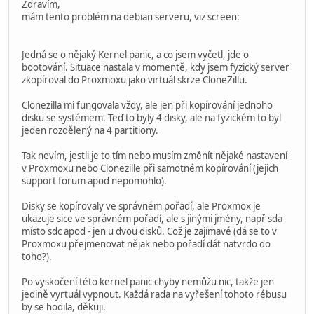
Zdravím,
mám tento problém na debian serveru, viz screen:
Jedná se o nějaký Kernel panic, a co jsem vyčetl, jde o
bootování. Situace nastala v momentě, kdy jsem fyzický server
zkopíroval do Proxmoxu jako virtuál skrze CloneZillu.
Clonezilla mi fungovala vždy, ale jen při kopírování jednoho
disku se systémem. Teď to byly 4 disky, ale na fyzickém to byl
jeden rozdělený na 4 partitiony.
Tak nevím, jestli je to tím nebo musím změnít nějaké nastavení
v Proxmoxu nebo Clonezille při samotném kopírování (jejich
support forum apod nepomohlo).
Disky se kopírovaly ve správném pořadí, ale Proxmox je
ukazuje sice ve správném pořadí, ale s jinými jmény, např sda
místo sdc apod - jen u dvou disků. Což je zajímavé (dá se to v
Proxmoxu přejmenovat nějak nebo pořadí dát natvrdo do
toho?).
Po vyskočení této kernel panic chyby nemůžu nic, takže jen
jedině vyrtuál vypnout. Každá rada na vyřešení tohoto rébusu
by se hodila, děkuji.