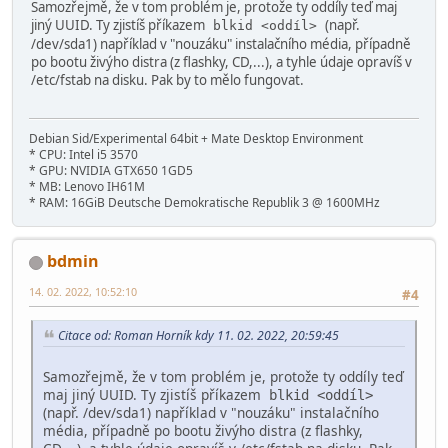
Samozřejmě, že v tom problém je, protože ty oddíly teď maj
jiný UUID. Ty zjistíš příkazem
(např.
blkid <oddíl>
/dev/sda1) například v "nouzáku" instalačního média, případně
po bootu živýho distra (z flashky, CD,...), a tyhle údaje opravíš v
/etc/fstab na disku. Pak by to mělo fungovat.
Debian Sid/Experimental 64bit + Mate Desktop Environment
* CPU: Intel i5 3570
* GPU: NVIDIA GTX650 1GD5
* MB: Lenovo IH61M
* RAM: 16GiB Deutsche Demokratische Republik 3 @ 1600MHz
bdmin
14. 02. 2022, 10:52:10
#4
Citace od: Roman Horník kdy 11. 02. 2022, 20:59:45
Samozřejmě, že v tom problém je, protože ty oddíly teď
maj jiný UUID. Ty zjistíš příkazem
blkid <oddíl>
(např. /dev/sda1) například v "nouzáku" instalačního
média, případně po bootu živýho distra (z flashky,