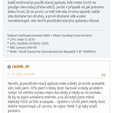
Další možností je použít starej způsob, kde místo UUID se
použije /dev/sdxy (třeba sdb2). Jenže v případě víc jak jednoho
disku hrozí, že se první, co měl mít sda, trochu opozdí, takže
sda dostane ten druhej, a první dostane sdb a zase
nenabootuješ. Ale není k používání starýho způsobu důvod.
Debian Sid/Experimental 64bit + Mate Desktop Environment
* CPU: Intel i5 3570
* GPU: NVIDIA GTX650 1GD5
* MB: Lenovo IH61M
* RAM: 16GiB Deutsche Demokratische Republik 3 @ 1600MHz
radek_dr
17. 02. 2022, 12:47:20
#6
Nevím, já používám starý způsob stále (sdx#), protože pokaždé
vím, kde jsem. Dřív jsem s disky dost 'čaroval' a nikdy problém
nebyl. Ve větším notasu mám dva disky a nikdy se mi nestalo,
že by se jejich označení změnilo, a to ani když jsem měnil
klasický HDD za SSD a naopak... Systém s UUID jsem nikdy dost
dobře nepochopil, už i proto, že výpis 'fdisk -l' je taky značí
postaru.