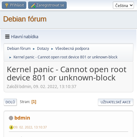
Přihlásit
Zaregistrovat se
Debian fórum
Hlavní nabídka
Debian fórum
Dotazy
Všeobecná podpora
►
►
Kernel panic - Cannot open root device 801 or unknown-block
►
Kernel panic - Cannot open root
device 801 or unknown-block
Založil bdmin, 09. 02. 2022, 13:10:37
Stran
1
DOLŮ
UŽIVATELSKÉ AKCE
bdmin
09. 02. 2022, 13:10:37