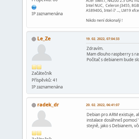
Acer Swift1, N4200 2.5 GHz m
Intel NUC, Celeron J3455, 8GB
AS8940G, Intel i7 ..., LM19 xfce
IP zaznamenána
Nikdo není dokonalý !
Le_Ze
19. 02. 2022, 07:04:33
Zdravím.
Mam dlouho raspberry s ra
Počitač s debianem bude slo
Začátečník
Příspěvků: 41
IP zaznamenána
radek_dr
20. 02. 2022, 06:41:07
Debian pro ARM existuje, al
instalace dosáhneš pomocí 'r
stejně, jako s Debianem, vče