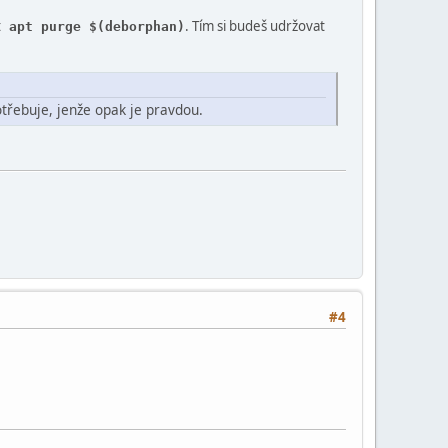
t
. Tím si budeš udržovat
apt purge $(deborphan)
otřebuje, jenže opak je pravdou.
#4