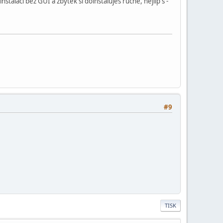
nstalaci bez GUI a zbytek si doinstaluješ ručně, nejlíp s -
#9
TISK