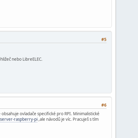
#5
ohližeč nebo LibreELEC.
#6
 obsahuje ovladače specifické pro RPI. Minimalistické
server-raspberry-pi
,ale návodů je víc. Pracuješ s tím