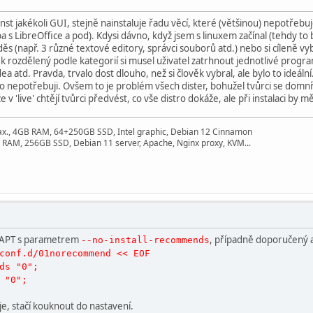
inst jakékoli GUI, stejně nainstaluje řadu věcí, které (většinou) nepotřebu
ba s LibreOffice a pod). Kdysi dávno, když jsem s linuxem začínal (tehdy to
 děs (např. 3 různé textové editory, správci souborů atd.) nebo si cíleně vy
k rozdělený podle kategorií si musel uživatel zatrhnout jednotlivé progr
ea atd. Pravda, trvalo dost dlouho, než si člověk vybral, ale bylo to ideální
 nepotřebuji. Ovšem to je problém všech dister, bohužel tvůrci se domníva
 v 'live' chtějí tvůrci předvést, co vše distro dokáže, ale při instalaci by m
ax., 4GB RAM, 64+250GB SSD, Intel graphic, Debian 12 Cinnamon
 RAM, 256GB SSD, Debian 11 server, Apache, Nginx proxy, KVM...
s APT s parametrem
, případně doporučený a
--no-install-recommends
conf.d/01norecommend << EOF
ds "0";
 "0";
e, stačí kouknout do nastavení.