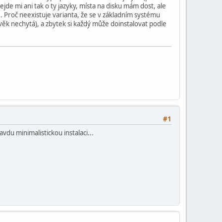
Nejde mi ani tak o ty jazyky, místa na disku mám dost, ale
. Proč neexistuje varianta, že se v základním systému
lověk nechytá), a zbytek si každý může doinstalovat podle
#1
du minimalistickou instalaci...