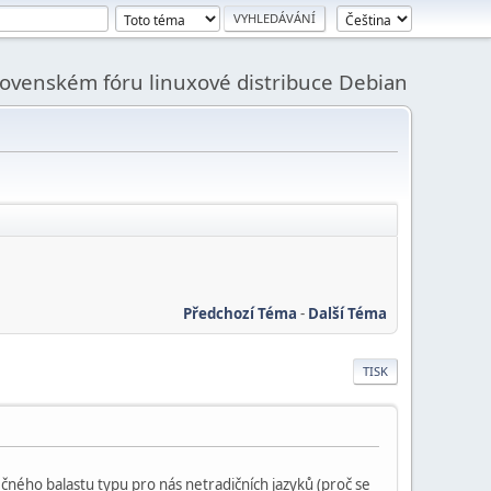
slovenském fóru linuxové distribuce Debian
Předchozí Téma
-
Další Téma
TISK
čného balastu typu pro nás netradičních jazyků (proč se