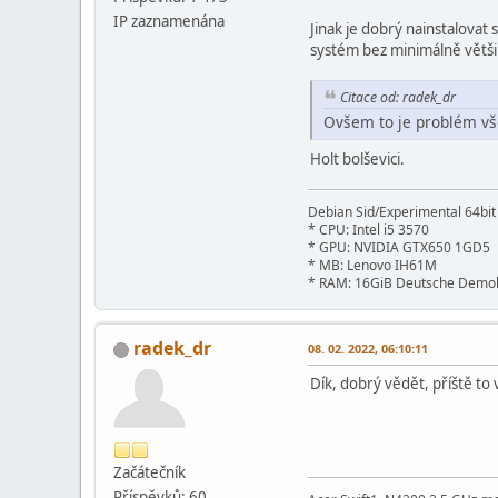
IP zaznamenána
Jinak je dobrý nainstalovat 
systém bez minimálně větši
Citace od: radek_dr
Ovšem to je problém všec
Holt bolševici.
Debian Sid/Experimental 64bi
* CPU: Intel i5 3570
* GPU: NVIDIA GTX650 1GD5
* MB: Lenovo IH61M
* RAM: 16GiB Deutsche Demok
radek_dr
08. 02. 2022, 06:10:11
Dík, dobrý vědět, příště to v
Začátečník
Příspěvků: 60