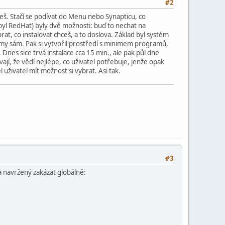
#2
ješ. Stačí se podívat do Menu nebo Synapticu, co
 byl RedHat) byly dvě možnosti: buď to nechat na
brat, co instalovat chceš, a to doslova. Základ byl systém
amy sám. Pak si vytvořil prostředí s minimem programů,
. Dnes sice trvá instalace cca 15 min., ale pak půl dne
jí, že vědí nejlépe, co uživatel potřebuje, jenže opak
ěl uživatel mít možnost si vybrat. Asi tak.
#3
 navržený zakázat globálně: