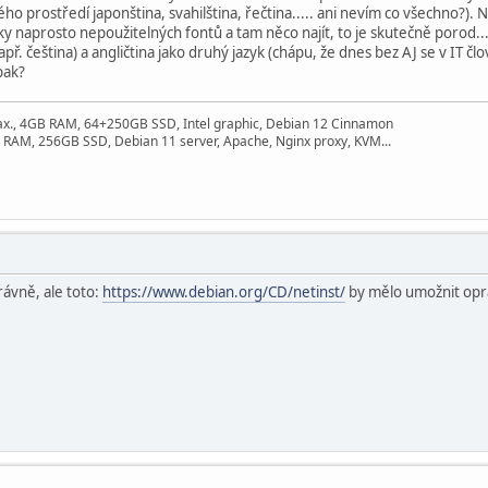
ého prostředí japonština, svahilština, řečtina..... ani nevím co všechno?). 
ky naprosto nepoužitelných fontů a tam něco najít, to je skutečně porod...
apř. čeština) a angličtina jako druhý jazyk (chápu, že dnes bez AJ se v IT č
pak?
ax., 4GB RAM, 64+250GB SSD, Intel graphic, Debian 12 Cinnamon
 RAM, 256GB SSD, Debian 11 server, Apache, Nginx proxy, KVM...
rávně, ale toto:
https://www.debian.org/CD/netinst/
by mělo umožnit oprav