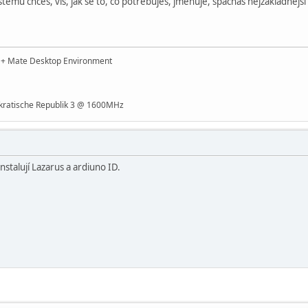
ystému chceš, víš, jak se to, co potřebuješ, jmenuje, spácháš nejzákladnější i
t + Mate Desktop Environment
ratische Republik 3 @ 1600MHz
nstalují Lazarus a ardiuno ID.