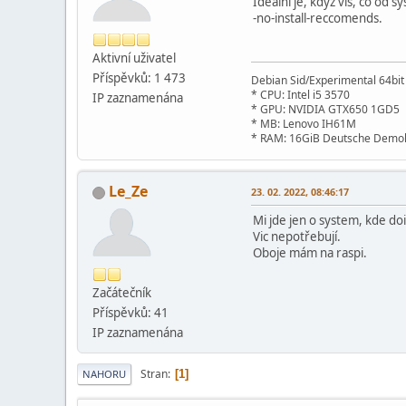
Ideální je, když víš, co od s
-no-install-reccomends.
Aktivní­ uživatel
Příspěvků: 1 473
Debian Sid/Experimental 64bi
* CPU: Intel i5 3570
IP zaznamenána
* GPU: NVIDIA GTX650 1GD5
* MB: Lenovo IH61M
* RAM: 16GiB Deutsche Demok
Le_Ze
23. 02. 2022, 08:46:17
Mi jde jen o system, kde doi
Vic nepotřebují.
Oboje mám na raspi.
Začátečník
Příspěvků: 41
IP zaznamenána
Stran
1
NAHORU