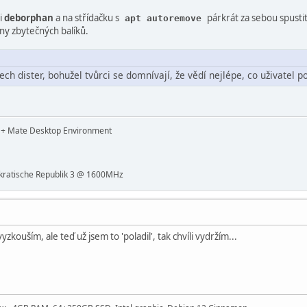
si
deborphan
a na střídačku s
párkrát za sebou spusti
apt autoremove
ny zbytečných balíků.
h dister, bohužel tvůrci se domnívají, že vědí nejlépe, co uživatel p
t + Mate Desktop Environment
ratische Republik 3 @ 1600MHz
yzkouším, ale teď už jsem to 'poladil', tak chvíli vydržím...