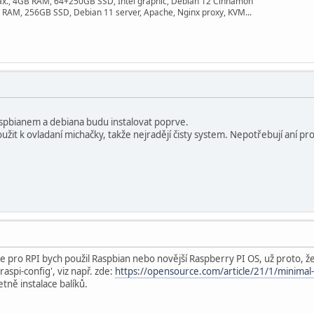
ax., 4GB RAM, 64+250GB SSD, Intel graphic, Debian 12 Cinnamon
 RAM, 256GB SSD, Debian 11 server, Apache, Nginx proxy, KVM...
spbianem a debiana budu instalovat poprve.
užit k ovladaní michačky, takže nejradějí čisty system. Nepotřebují aní pr
e pro RPI bych použil Raspbian nebo novější Raspberry PI OS, už proto, že
aspi-config', viz např. zde:
https://opensource.com/article/21/1/minimal-
tně instalace balíků.