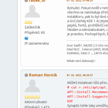
radek_dr
07. 02. 2022, 07:44:25
Bohužel. Pokud zvolíš v net
všechno se nainstaluje (tře
instalátoru, pak to byl dost
a GUI (tehdy KDE 1.4) zbyte
jazyků, fontů, prohlížečů vid
Začátečník
hledám a odinstalovávám, co
Příspěvků: 60
je pravdou. Pochopil bych, že
IP zaznamenána
Acer Swift1, N4200 2.5 GHz m
Intel NUC, Celeron J3455, 8GB
AS8940G, Intel i7 ..., LM19 xfce
Nikdo není dokonalý !
Roman Horník
07. 02. 2022, 08:29:37
Můžeš instalovat růčo pře
# cat > /etc/apt/apt.
APT::Install-Recommen
APT::Install-Suggests
EOF
Aktivní­ uživatel
Synaptic tohle taky umožňuj
Příspěvků: 1 473