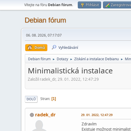
Vítejte na fóru
Debian fórum
.
Přihlásit
Zaregistrova
Debian fórum
06. 08. 2026, 07:17:07
Domů
Vyhledávání
Debian fórum
Dotazy
Získání a instalace Debianu
Min
►
►
►
Minimalistická instalace
Založil radek_dr, 29. 01. 2022, 12:47:29
Stran
1
DOLŮ
radek_dr
29. 01. 2022, 12:47:29
Zdravím
Existuje možnost minimalist