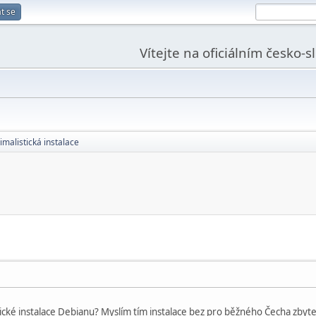
t se
Vítejte na oficiálním česko-
imalistická instalace
ické instalace Debianu? Myslím tím instalace bez pro běžného Čecha zbyte