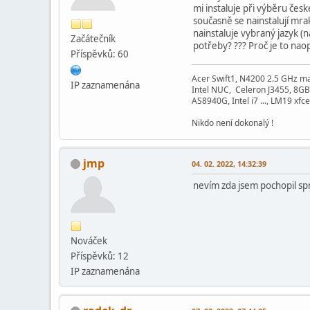
mi instaluje při výběru česk
současně se nainstalují mra
nainstaluje vybraný jazyk (n
Začátečník
potřeby? ??? Proč je to nao
Příspěvků: 60
Acer Swift1, N4200 2.5 GHz m
IP zaznamenána
Intel NUC, Celeron J3455, 8GB
AS8940G, Intel i7 ..., LM19 xfce
Nikdo není dokonalý !
jmp
04. 02. 2022, 14:32:39
nevím zda jsem pochopil sp
Nováček
Příspěvků: 12
IP zaznamenána