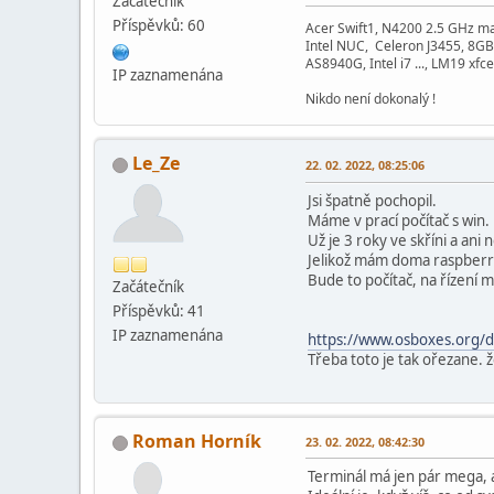
Začátečník
Příspěvků: 60
Acer Swift1, N4200 2.5 GHz m
Intel NUC, Celeron J3455, 8GB
AS8940G, Intel i7 ..., LM19 xfce
IP zaznamenána
Nikdo není dokonalý !
Le_Ze
22. 02. 2022, 08:25:06
Jsi špatně pochopil.
Máme v prací počítač s win.
Už je 3 roky ve skříni a ani
Jelikož mám doma raspberry
Bude to počítač, na řízení m
Začátečník
Příspěvků: 41
IP zaznamenána
https://www.osboxes.org/d
Třeba toto je tak ořezane. 
Roman Horník
23. 02. 2022, 08:42:30
Terminál má jen pár mega, a