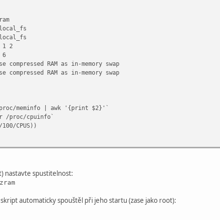
am
ocal_fs
ocal_fs
 1 2
 6
se compressed RAM as in-memory swap
compressed RAM as in-memory swap
proc/meminfo | awk '{print $2}'`
r /proc/cpuinfo`
/100/CPUS))
 zram | grep num_devices | cut -f2 -d: | tr -d ' '`
$CPUS`; do
) nastavte spustitelnost:
zram
 $param=$CPUS
/sys/block/zram$I/disksize
kript automaticky spouštěl při jeho startu (zase jako root):
zram$I
ram$I -p 10