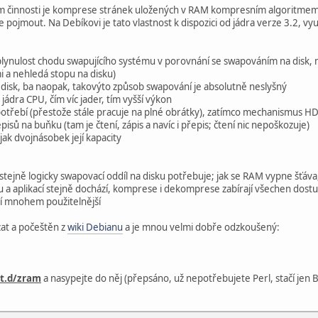
em činnosti je komprese stránek uložených v RAM kompresním algoritmem, j
 pojmout. Na Debíkovi je tato vlastnost k dispozici od jádra verze 3.2, v
plynulost chodu swapujícího systému v porovnání se swapováním na disk, 
 a nehledá stopu na disku)
 disk, ba naopak, takovýto způsob swapování je absolutně neslyšný
jádra CPU, čím víc jader, tím vyšší výkon
potřebí (přestože stále pracuje na plné obrátky), zatímco mechanismus H
sů na buňku (tam je čtení, zápis a navíc i přepis; čtení nic nepoškozuje)
jak dvojnásobek její kapacity
 stejně logicky swapovací oddíl na disku potřebuje; jak se RAM vypne šťáv
 a aplikací stejně dochází, komprese i dekomprese zabírají všechen dost
í mnohem použitelnější
zat a počeštěn z
wiki Debianu
a je mnou velmi dobře odzkoušený:
it.d/zram
a nasypejte do něj (přepsáno, už nepotřebujete Perl, stačí jen