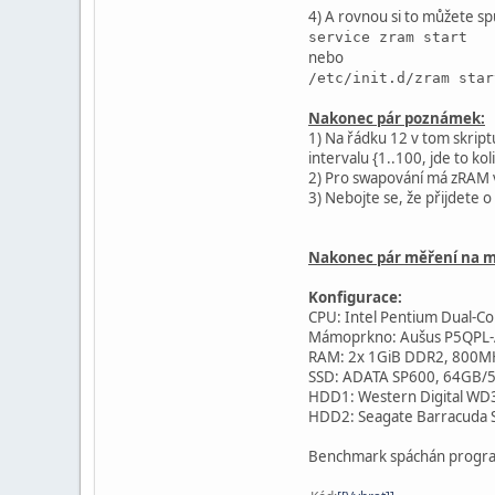
done &
4) A rovnou si to můžete spu
wait
service zram start
}
nebo
/etc/init.d/zram star
STOP() {
for n in `seq 
Nakonec pár poznámek:
I=$((n-1))
1) Na řádku 12 v tom skrip
swapoff /dev/
intervalu {1..100, jde to ko
done &
2) Pro swapování má zRAM vy
wait
3) Nebojte se, že přijdete o
modprobe -r zr
}
Nakonec pár měření na m
RELOAD() {
systemctl daem
Konfigurace:
}
CPU: Intel Pentium Dual-C
Mámoprkno: Aušus P5QPL-
case "$1" in
RAM: 2x 1GiB DDR2, 800M
"start") START
SSD: ADATA SP600, 64GB/5
"stop") STOP;;
HDD1: Western Digital WD
"restart") STO
HDD2: Seagate Barracuda S
"reload") STOP
*) echo "Použi
Benchmark spáchán prog
esac