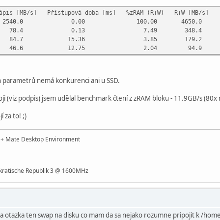
 [MB/s] Přístupová doba [ms] %zRAM (R+W) R+W [MB/s]
0 2540.0 0.00 100.00 4650.0
0 78.4 0.13 7.49 348.4
5 84.7 15.36 3.85 179.2
3 46.6 12.75 2.04 94.9
ch parametrů nemá konkurenci ani u SSD.
ji (viz podpis) jsem udělal benchmark čtení z zRAM bloku - 11.9GB/s (80x r
í za to! ;)
t + Mate Desktop Environment
ratische Republik 3 @ 1600MHz
 otazka ten swap na disku co mam da sa nejako rozumne pripojit k /home 