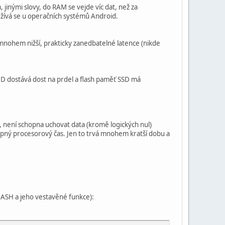
inými slovy, do RAM se vejde víc dat, než za
yužívá se u operačních systémů Android.
mnohem nižší, prakticky zanedbatelné latence (nikde
DD dostává dost na prdel a flash paměť SSD má
a, není schopna uchovat data (kromě logických nul)
upný procesorový čas. Jen to trvá mnohem kratší dobu a
 BASH a jeho vestavěné funkce):