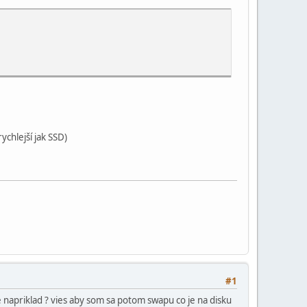
ychlejší jak SSD)
#1
napriklad ? vies aby som sa potom swapu co je na disku