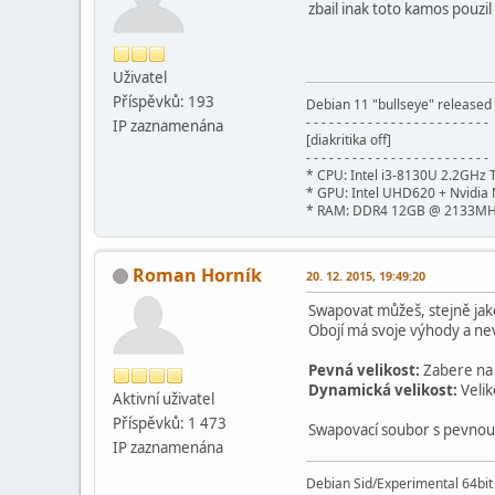
zbail inak toto kamos pouzi
Uživatel
Příspěvků: 193
Debian 11 "bullseye" release
- - - - - - - - - - - - - - - - - - - - - - - -
IP zaznamenána
[diakritika off]
- - - - - - - - - - - - - - - - - - - - - - - -
* CPU: Intel i3-8130U 2.2GHz 
* GPU: Intel UHD620 + Nvidi
* RAM: DDR4 12GB @ 2133M
Roman Horník
20. 12. 2015, 19:49:20
Swapovat můžeš, stejně jak
Obojí má svoje výhody a n
Pevná velikost:
Zabere na d
Dynamická velikost:
Velik
Aktivní­ uživatel
Příspěvků: 1 473
Swapovací soubor s pevnou 
IP zaznamenána
Debian Sid/Experimental 64bi