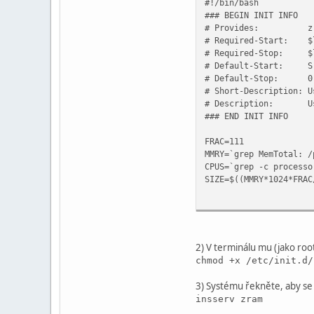
#!/bin/bash
### BEGIN INIT INFO
# Provides: zr
# Required-Start: $l
# Required-Stop: $l
# Default-Start: S
# Default-Stop: 0
# Short-Description: U
# Description: Use 
### END INIT INFO
FRAC=111
MMRY=`grep MemTotal: /
CPUS=`grep -c processo
SIZE=$((MMRY*1024*FRAC
START() {
param=`modinfo
for n in `seq 
2) V terminálu mu (jako root
I=$((n-1))
chmod +x /etc/init.d/
modprobe zram
echo $SIZE > 
3) Systému řekněte, aby se s
mkswap /dev/
insserv zram
swapon /dev/z