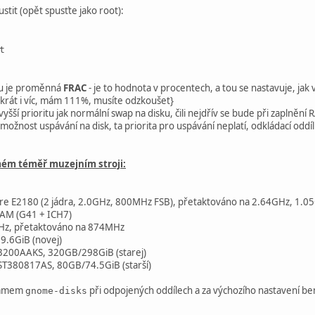
stit (opět spusťte jako root):
t
$CPUS`; do
tu je proměnná
FRAC
- je to hodnota v procentech, a tou se nastavuje, jak
zram$I; echo "Odstraněn disk $n/$CPUS"
likrát i víc, mám 111%, musíte odzkoušet}
šší prioritu jak normální swap na disku, čili nejdřív se bude při zaplněn
 možnost uspávání na disk, ta priorita pro uspávání neplatí, odkládací oddíl
am
ém téměř muzejním stroji:
on-reload
ore E2180 (2 jádra, 2.0GHz, 800MHz FSB), přetaktováno na 2.64GHz, 1.0
AM (G41 + ICH7)
Hz, přetaktováno na 874MHz
;;
9.6GiB (novej)
3200AAKS, 320GB/298GiB (starej)
P; START;;
T380817AS, 80GB/74.5GiB (starší)
; RELOAD; START;;
tí: `basename $0` (start | stop | restart | reload)" & exit 1;;
ramem
při odpojených oddílech a za výchozího nastavení 
gnome-disks