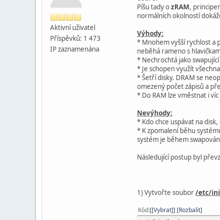
Píšu tady o
zRAM
, princip
normálních okolností dokáže
Aktivní­ uživatel
Výhody:
Příspěvků: 1 473
* Mnohem vyšší rychlost a 
IP zaznamenána
neběhá rameno s hlavičkami
* Nechrochtá jako swapující
* Je schopen využít všechna 
* Šetří disky. DRAM se neo
omezený počet zápisů a přepi
* Do RAM lze vměstnat i víc 
Nevýhody:
* Kdo chce uspávat na disk,
* K zpomalení běhu systému
systém je během swapován
Následující postup byl přev
1) Vytvořte soubor
/etc/in
Kód
[Vybrat]
Rozbalit