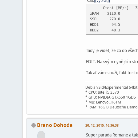
Kód
[Vybrat]
Čtení [MB/s] Zápis
zRAM 2110.
SSD 270.
HDD1 94.
HDD2 48.
Tady je vidět, že co do vše
EDIT: Na svým nynějším stro
Tak ať vám slouží, fakt to stoj
Debian Sid/Experimental 64bi
* CPU: Intel i5 3570
* GPU: NVIDIA GTX650 1GD5
* MB: Lenovo IH61M
* RAM: 16GiB Deutsche Demok
Brano Dohoda
20. 12. 2015, 16:36:38
Super parada Romane a taka