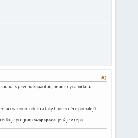
#2
í soubor s pevnou kapacitou, nebo s dynamickou.
entaci na onom oddílu a taky bude o něco pomalejší
středkuje program
, jenž je v repu.
swapspace