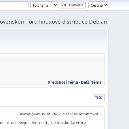
slovenském fóru linuxové distribuce Debian
Předchozí Téma
-
Další Téma
TISK
Poslední úprava
: 01. 05. 2020, 16:54:42 od: Roman Horník
o ní nic nevejde. Ale jde to, jde to vskutku velice