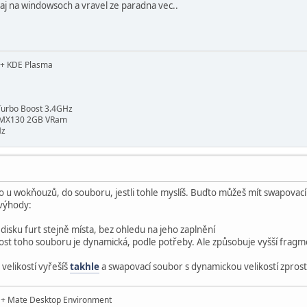
l aj na windowsoch a vravel ze paradna vec..
d + KDE Plasma
Turbo Boost 3.4GHz
a MX130 2GB VRam
Hz
o u wokňouzů, do souboru, jestli tohle myslíš. Buďto můžeš mít swapovac
evýhody:
isku furt stejně místa, bez ohledu na jeho zaplnění
ost toho souboru je dynamická, podle potřeby. Ale způsobuje vyšší fragm
velikostí vyřešíš
takhle
a swapovací soubor s dynamickou velikostí zpro
t + Mate Desktop Environment