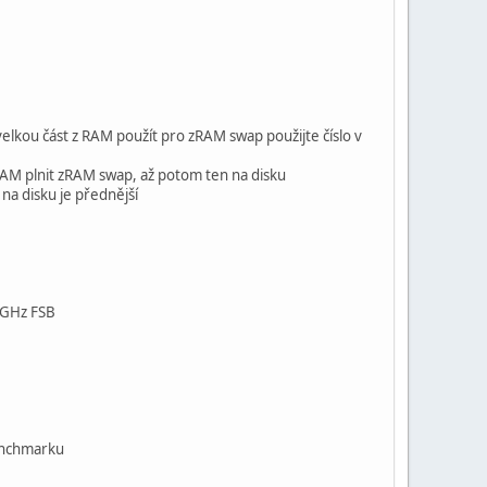
 velkou část z RAM použít pro zRAM swap použijte číslo v
í RAM plnit zRAM swap, až potom ten na disku
 na disku je přednější
5GHz FSB
benchmarku