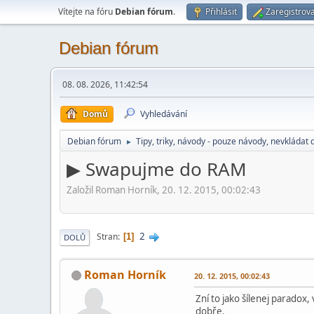
Vítejte na fóru
Debian fórum
.
Přihlásit
Zaregistrova
Debian fórum
08. 08. 2026, 11:42:54
Domů
Vyhledávání
Debian fórum
Tipy, triky, návody - pouze návody, nevkládat 
►
▶ Swapujme do RAM
Založil Roman Horník, 20. 12. 2015, 00:02:43
2
Stran
1
DOLŮ
Roman Horník
20. 12. 2015, 00:02:43
Zní to jako šílenej paradox,
dobře.