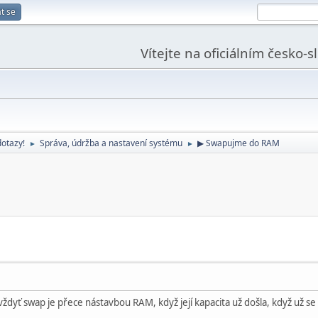
t se
Vítejte na oficiálním česko-
dotazy!
Správa, údržba a nastavení systému
▶ Swapujme do RAM
►
►
 vždyť swap je přece nástavbou RAM, když její kapacita už došla, když už se d