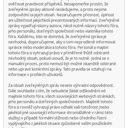
ověřovat pravdivost příspěvků. Nezapomeňte prosím, že
zveřejněné zprávy aktivně nesledujeme, a proto nejsme
zodpovědní za jejich obsah. Nezaručujeme přesnost, úplnost
ani užitečnost jakýchkoli prezentovaných informací. Zveřejněné
zprávy vyjadřují názory autora, nikoli nutně názory tohoto fóra,
jeho personálu, dceřiných společností nebo vlastníka tohoto
fóra. Každému, kdo se domnívá, že zveřejněná zpráva je
nevhodná, doporučujeme, aby o tom neprodleně informoval
správce nebo moderátora tohoto fóra. Personál a majitel
tohoto fóra si vyhrazují právo v přiměřené lhůtě odstranit
nevhodný obsah, pokud usoudí, že je to nutné. Jedná se o
manuální proces, proto nemusí být možné okamžitě odstranit
nebo upravit konkrétní zprávy. Tato pravidla se vztahují i na
informace v profilech uživatelů.
Za obsah zveřejněných zpráv nesete výhradní odpovědnost.
Dále souhlasíte s tím, že nebudete žádat odškodnění od
majitele tohoto fóra, všech souvisejících webových stránkách,
jeho personálu a dceřinných společnostech. Majitelé tohoto
fóra si rovněž vyhrazují právo odhalit vaši totožnost (nebo
jakékoli jiné související informace shromážděné v rámci této
služby) v případě formální stížnosti nebo úředního řízení
vyplývajícího z jakékoli situace způsobené vaším používáním