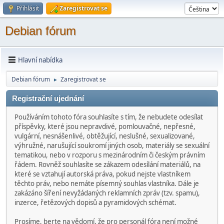
Přihlásit
Zaregistrovat se
Debian fórum
Hlavní nabídka
Debian fórum
Zaregistrovat se
►
Registrační ujednání
Používáním tohoto fóra souhlasíte s tím, že nebudete odesílat
příspěvky, které jsou nepravdivé, pomlouvačné, nepřesné,
vulgární, nesnášenlivé, obtěžující, neslušné, sexualizované,
výhružné, narušující soukromí jiných osob, materiály se sexuální
tematikou, nebo v rozporu s mezinárodním či českým právním
řádem. Rovněž souhlasíte se zákazem odesílání materiálů, na
které se vztahují autorská práva, pokud nejste vlastníkem
těchto práv, nebo nemáte písemný souhlas vlastníka. Dále je
zakázáno šíření nevyžádaných reklamních zpráv (tzv. spamu),
inzerce, řetězových dopisů a pyramidových schémat.
Prosíme, berte na vědomí, že pro personál fóra není možné