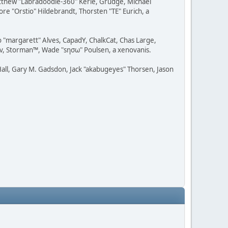
Matthew "Labradoodle-360" Kerle, Grudge, Michael
re "Orstio" Hildebrandt, Thorsten "TE" Eurich, a
o "margarett" Alves, CapadY, ChalkCat, Chas Large,
dav, Storman™, Wade "sησω" Poulsen, a xenovanis.
all, Gary M. Gadsdon, Jack "akabugeyes" Thorsen, Jason