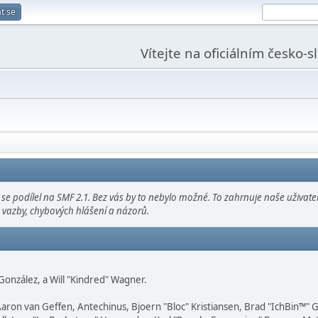
t se
Vítejte na oficiálním česko-
 podílel na SMF 2.1. Bez vás by to nebylo možné. To zahrnuje naše uživatel
vazby, chybových hlášení a názorů.
" González, a Will "Kindred" Wagner.
Aaron van Geffen, Antechinus, Bjoern "Bloc" Kristiansen, Brad "IchBin™"