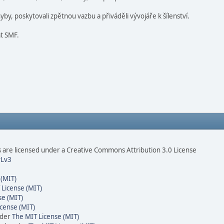
by, poskytovali zpětnou vazbu a přiváděli vývojáře k šílenství.
at SMF.
are licensed under a Creative Commons Attribution 3.0 License
Lv3
 (MIT)
 License (MIT)
se (MIT)
cense (MIT)
nder
The MIT License (MIT)