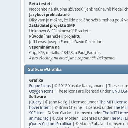
Beta testeři
Neocenitelná skupina uživatelů, jenž neúnavně hledali chy
Jazykoví překladatelé
Díky vám je možné, že lidé z celého světa mohou použív
Zakladatel projektu SMF
Unknown W. "[Unknown]" Brackets.
Původní manažeři projektu
Jeff Lewis, Joseph Fung, a David Recordon.
Vzpomínáme na
Crip, K@, metallica48423, a Paul_Pauline.
A pro všechny, na které jsme zapomněli: Děkujeme!
Software/Grafika
Grafika
Fugue Icons
| © 2012 Yusuke Kamiyamane | These icons 
Oxygen Icons
| These icons are licensed under
GNU LGP
Software
JQuery
| © John Resig | Licensed under
The MIT License
hoverIntent
| © Brian Cherne | Licensed under
The MIT
SCEditor
| © Sam Clarke | Licensed under
The MIT Licen
animaDrag
| © Abel Mohler | Licensed under
The MIT Li
jQuery Custom Scrollbar
| © Maciej Zubala | Licensed u