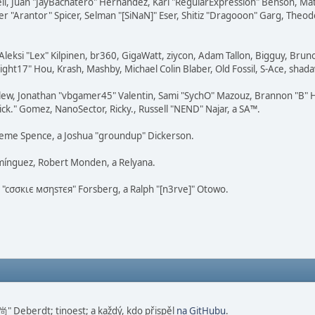
tovell, Juan "JayBachatero" Hernandez, Karl "RegularExpression" Benson, 
r "Arantor" Spicer, Selman "[SiNaN]" Eser, Shitiz "Dragooon" Garg, Theodo
Aleksi "Lex" Kilpinen, br360, GigaWatt, ziycon, Adam Tallon, Bigguy, Brun
ght17" Hou, Krash, Mashby, Michael Colin Blaber, Old Fossil, S-Ace, sha
lew, Jonathan "vbgamer45" Valentin, Sami "SychO" Mazouz, Brannon "B" H
ick." Gomez, NanoSector, Ricky., Russell "NEND" Najar, a SA™.
Graeme Spence, a Joshua "groundup" Dickerson.
mínguez, Robert Monden, a Relyana.
s "cσσкιє мσηѕтєя" Forsberg, a Ralph "[n3rve]" Otowo.
 尚" Deberdt; tinoest; a každý, kdo přispěl
na GitHubu
.