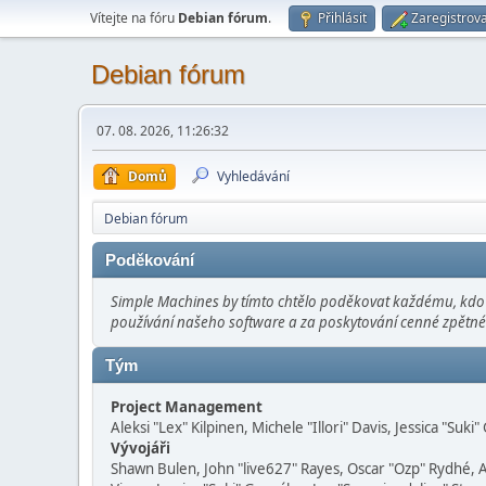
Vítejte na fóru
Debian fórum
.
Přihlásit
Zaregistrova
Debian fórum
07. 08. 2026, 11:26:32
Domů
Vyhledávání
Debian fórum
Poděkování
Simple Machines by tímto chtělo poděkovat každému, kdo se
používání našeho software a za poskytování cenné zpětné 
Tým
Project Management
Aleksi "Lex" Kilpinen, Michele "Illori" Davis, Jessica "Suki
Vývojáři
Shawn Bulen, John "live627" Rayes, Oscar "Ozp" Rydhé, 