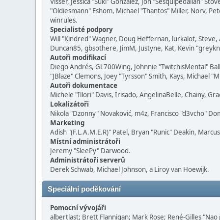
Visser, Jessica "Suki" González, Jon "Sesquipedalian" S
"Oldiesmann" Eshom, Michael "Thantos" Miller, Norv, Pete
winrules.
Specialisté podpory
Will "Kindred" Wagner, Doug Heffernan, lurkalot, Steve, 
Duncan85, gbsothere, JimM, Justyne, Kat, Kevin "greykni
Autoři modifikací
Diego Andrés, GL700Wing, Johnnie "TwitchisMental" Bal
"JBlaze" Clemons, Joey "Tyrsson" Smith, Kays, Michael "M
Autoři dokumentace
Michele "Illori" Davis, Irisado, AngelinaBelle, Chainy, 
Lokalizátoři
Nikola "Dzonny" Novaković, m4z, Francisco "d3vcho" Do
Marketing
Adish "(F.L.A.M.E.R)" Patel, Bryan "Runic" Deakin, Marcu
Místní administrátoři
Jeremy "SleePy" Darwood.
Administrátoři serverů
Derek Schwab, Michael Johnson, a Liroy van Hoewijk.
Speciální poděkování
Pomocní vývojáři
albertlast; Brett Flannigan; Mark Rose; René-Gilles "Nao