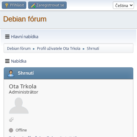
Přihlásit
Zaregistrovat se
Debian fórum
Hlavní nabídka
Debian fórum
Profil uživatele Ota Trkola
Shrnutí
►
►
Nabídka
Shrnutí
Ota Trkola
Administrátor
Offline