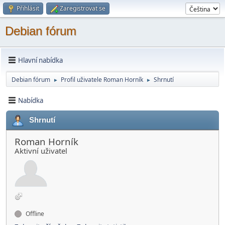
Přihlásit
Zaregistrovat se
Debian fórum
Hlavní nabídka
Debian fórum
Profil uživatele Roman Horník
Shrnutí
►
►
Nabídka
Shrnutí
Roman Horník
Aktivní­ uživatel
Offline