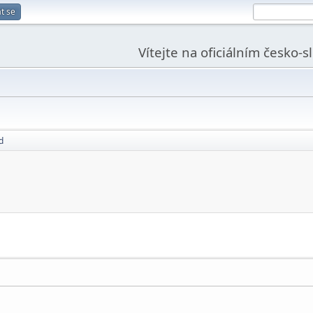
t se
Vítejte na oficiálním česko-
d