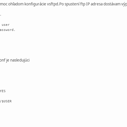
moc ohľadom konfigurácie vsftpd.Po spustení ftp IP adresa dostávam výp
.
 user
assword.
nf je nasledujúci
YES
/$USER