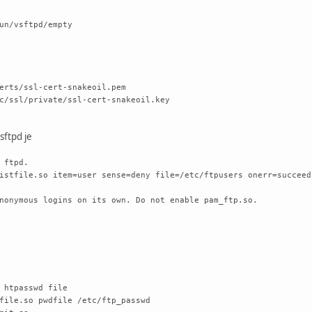
un/vsftpd/empty
erts/ssl-cert-snakeoil.pem
c/ssl/private/ssl-cert-snakeoil.key
sftpd je
 ftpd.
file.so item=user sense=deny file=/etc/ftpusers onerr=succeed
nonymous logins on its own. Do not enable pam_ftp.so.
 htpasswd file
ile.so pwdfile /etc/ftp_passwd