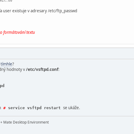
mit.so
a user existuje v adresary /etc/ftp_passwd
no formátování textu
s
tímhle
?
edný hodnoty v
/etc/vsftpd.conf
:
pd
m
se ukáže.
#
service vsftpd restart
t + Mate Desktop Environment