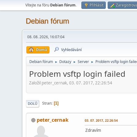
Vítejte na fóru
Debian fórum
.
Přihlásit
Zaregistrova
Debian fórum
08. 08. 2026, 16:07:04
Domů
Vyhledávání
Debian fórum
Dotazy
Server
Problem vsftp login faile
►
►
►
Problem vsftp login failed
Založil peter_cernak, 03. 07. 2017, 22:26:54
Stran
1
DOLŮ
peter_cernak
03. 07. 2017, 22:26:54
Zdravím