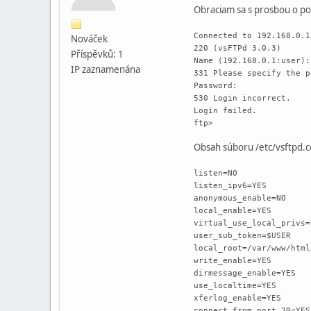
Obraciam sa s prosbou o po
Connected to 192.168.0.1
Nováček
220 (vsFTPd 3.0.3)
Příspěvků: 1
Name (192.168.0.1:user):
IP zaznamenána
331 Please specify the p
Password:
530 Login incorrect.
Login failed.
ftp>
Obsah súboru /etc/vsftpd.co
listen=NO
listen_ipv6=YES
anonymous_enable=NO
local_enable=YES
virtual_use_local_privs=
user_sub_token=$USER
local_root=/var/www/html
write_enable=YES
dirmessage_enable=YES
use_localtime=YES
xferlog_enable=YES
connect_from_port_20=YES