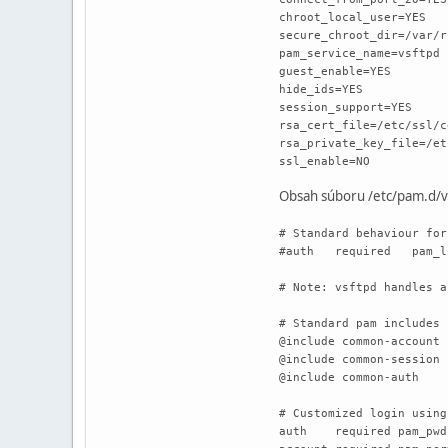
chroot_local_user=YES
secure_chroot_dir=/var/r
pam_service_name=vsftpd
guest_enable=YES
hide_ids=YES
session_support=YES
rsa_cert_file=/etc/ssl/c
rsa_private_key_file=/et
ssl_enable=NO
Obsah súboru /etc/pam.d/v
# Standard behaviour for
#auth required pam_list
# Note: vsftpd handles a
# Standard pam includes
@include common-account
@include common-session
@include common-auth
# Customized login using
auth required pam_pwdf