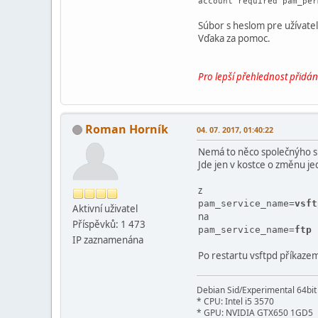
account required pam_per
Súbor s heslom pre užívateľ
Vďaka za pomoc.
Pro lepší přehlednost přidá
Roman Horník
04. 07. 2017, 01:40:22
Nemá to něco společnýho 
Jde jen v kostce o změnu j
z
pam_service_name=
vsft
Aktivní­ uživatel
na
Příspěvků: 1 473
pam_service_name=
ftp
IP zaznamenána
Po restartu vsftpd příkaze
Debian Sid/Experimental 64bi
* CPU: Intel i5 3570
* GPU: NVIDIA GTX650 1GD5