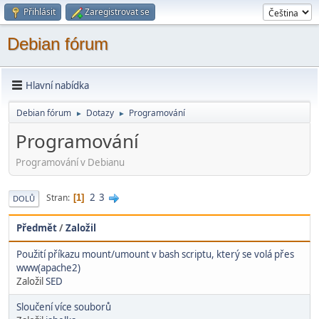
Přihlásit
Zaregistrovat se
Debian fórum
Hlavní nabídka
Debian fórum
Dotazy
Programování
►
►
Programování
Programování v Debianu
2
3
Stran
1
DOLŮ
Předmět
/
Založil
Použití příkazu mount/umount v bash scriptu, který se volá přes
www(apache2)
Založil
SED
Sloučení více souborů