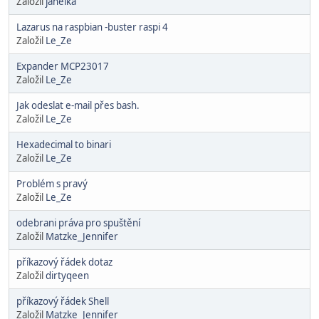
Založil
jahelka
Lazarus na raspbian -buster raspi 4
Založil
Le_Ze
Expander MCP23017
Založil
Le_Ze
Jak odeslat e-mail přes bash.
Založil
Le_Ze
Hexadecimal to binari
Založil
Le_Ze
Problém s pravý
Založil
Le_Ze
odebrani práva pro spuštění
Založil
Matzke_Jennifer
příkazový řádek dotaz
Založil
dirtyqeen
příkazový řádek Shell
Založil
Matzke_Jennifer