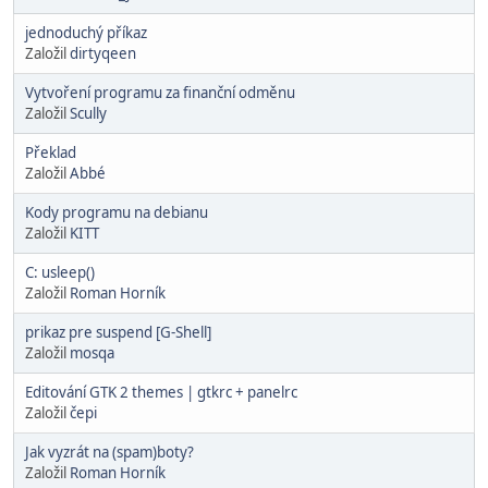
jednoduchý příkaz
Založil
dirtyqeen
Vytvoření programu za finanční odměnu
Založil
Scully
Překlad
Založil
Abbé
Kody programu na debianu
Založil
KITT
C: usleep()
Založil
Roman Horník
prikaz pre suspend [G-Shell]
Založil
mosqa
Editování GTK 2 themes | gtkrc + panelrc
Založil
čepi
Jak vyzrát na (spam)boty?
Založil
Roman Horník