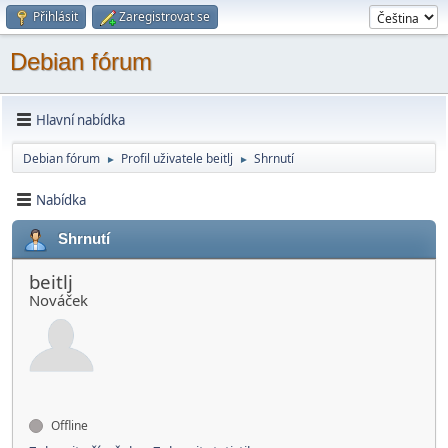
Přihlásit
Zaregistrovat se
Debian fórum
Hlavní nabídka
Debian fórum
Profil uživatele beitlj
Shrnutí
►
►
Nabídka
Shrnutí
beitlj
Nováček
Offline